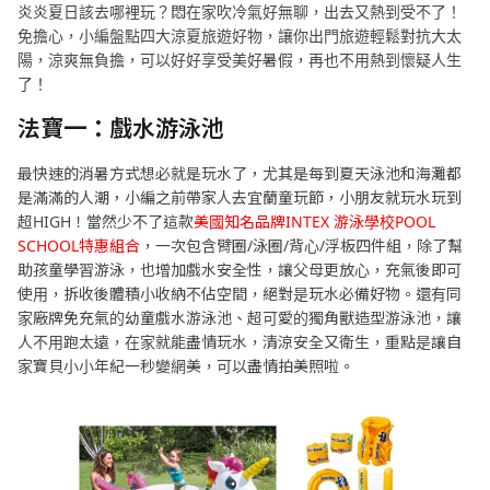
炎炎夏日該去哪裡玩？悶在家吹冷氣好無聊，出去又熱到受不了！
免擔心，小編盤點四大涼夏旅遊好物，讓你出門旅遊輕鬆對抗大太
陽，涼爽無負擔，可以好好享受美好暑假，再也不用熱到懷疑人生
了！
法寶一：戲水游泳池
最快速的消暑方式想必就是玩水了，尤其是每到夏天泳池和海灘都
是滿滿的人潮，小編之前帶家人去宜蘭童玩節，小朋友就玩水玩到
超HIGH！當然少不了這款
美國知名品牌INTEX 游泳學校POOL
SCHOOL特惠組合
，一次包含臂圈/泳圈/背心/浮板四件組，除了幫
助孩童學習游泳，也增加戲水安全性，讓父母更放心，充氣後即可
使用，拆收後體積小收納不佔空間，絕對是玩水必備好物。還有同
家廠牌免充氣的幼童戲水游泳池、超可愛的獨角獸造型游泳池，讓
人不用跑太遠，在家就能盡情玩水，清涼安全又衛生，重點是讓自
家寶貝小小年紀一秒變網美，可以盡情拍美照啦。