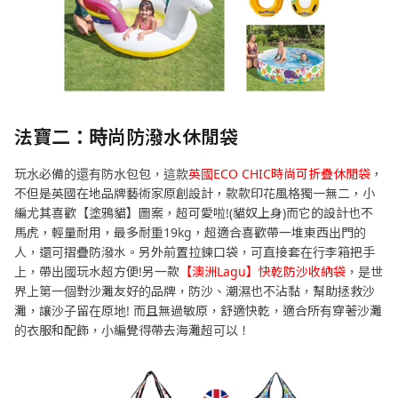
法寶二：時尚防潑水休閒袋
玩水必備的還有防水包包，這款
英國ECO CHIC時尚可折疊休閒袋
，
不但是英國在地品牌藝術家原創設計，款款印花風格獨一無二，小
編尤其喜歡【塗鴉貓】圖案，超可愛啦!(貓奴上身)而它的設計也不
馬虎，輕量耐用，最多耐重19kg，超適合喜歡帶一堆東西出門的
人，還可摺疊防潑水。另外前置拉鍊口袋，可直接套在行李箱把手
上，帶出國玩水超方便!另一款
【澳洲Lagu】快乾防沙收納袋
，是世
界上第一個對沙灘友好的品牌，防沙、潮濕也不沾黏，幫助拯救沙
灘，讓沙子留在原地! 而且無過敏原，舒適快乾，適合所有穿著沙灘
的衣服和配飾，小編覺得帶去海灘超可以！