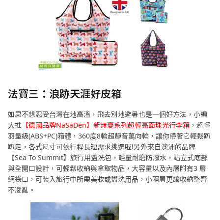
法寶三：浪跡天涯好皮箱
如果不想忍受台灣在地高溫，飛去別地避暑也是一個好方法，小編
大推
【德國品牌NaSaDen】新無憂系列超輕亮面珠光行李箱
，超輕
羽量級(ABS+PC)箱體，360度8輪超靜音萬向輪，讓你帶著它輕鬆趴
趴走，各式尺寸可依行程長短需求挑選喔!另外來自澳洲的品牌
【Sea To Summit】旅行用盥洗包，輕量耐磨防潑水，站立式底部
與全開口設計，可輕鬆收納與拿取物品，大容量以及內層附有3 層
網袋口，可裝入旅行中所需美妝或盥洗用品，小隔層更讓收納整齊
不凌亂。