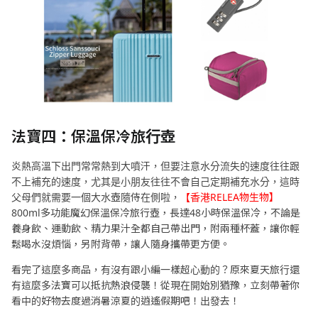
法寶四：保溫保冷旅行壺
炎熱高溫下出門常常熱到大噴汗，但要注意水分流失的速度往往跟
不上補充的速度，尤其是小朋友往往不會自己定期補充水分，這時
父母們就需要一個大水壺隨侍在側啦，
【香港RELEA物生物】
800ml多功能魔幻保溫保冷旅行壺，長達48小時保溫保冷，不論是
養身飲、運動飲、精力果汁全都自己帶出門，附兩種杯蓋，讓你輕
鬆喝水沒煩惱，另附背帶，讓人隨身攜帶更方便。
看完了這麼多商品，有沒有跟小編一樣超心動的？原來夏天旅行還
有這麼多法寶可以抵抗熱浪侵襲！從現在開始別猶豫，立刻帶著你
看中的好物去度過消暑涼夏的逍遙假期吧！出發去！