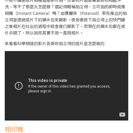
不過不論是底片相機還是即可拍，想要照片還是需要去照相館沖
洗，等不了那麼久怎麼辦？還記得暱稱拍立得、立可拍的即時成像
相機（Instant Camera）嗎？由寶麗來（Polaroid）率先推出的拍
立得是透過底片下的藥水包來顯影，使用者按下拍立得上的快門鍵
之後相片在吐出的過程中就會進行顯影了，而現在的藥水包都在底
片中間了，所以拍完其實不用一直甩相片。
來看看科學頻道的影片告訴你拍立得的底片是怎麼做的
相印機