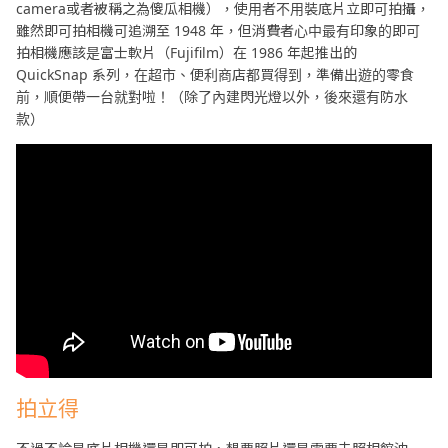
camera或者被稱之為傻瓜相機），使用者不用裝底片立即可拍攝，
雖然即可拍相機可追溯至 1948 年，但消費者心中最有印象的即可
拍相機應該是富士軟片（Fujifilm）在 1986 年起推出的
QuickSnap 系列，在超市、便利商店都買得到，準備出遊的零食
前，順便帶一台就對啦！（除了內建閃光燈以外，後來還有防水
款）
拍立得