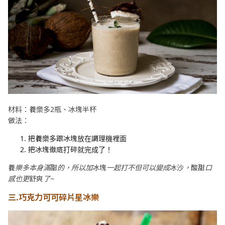
材料：養樂多2瓶、冰塊半杯
做法：
把養樂多跟冰塊放在調理機裡面
把冰塊徹底打碎就完成了！
養樂多本身滿甜的，所以加冰塊一起打不但可以變成冰沙，酸甜口
感也更舒爽了~
三.巧克力可可碎片星冰樂