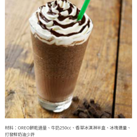
材料：OREO餅乾適量、牛奶250cc、香草冰淇淋半盒、冰塊適量、
打發鮮奶油少許