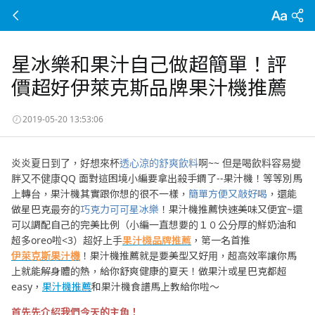
星冰樂和果汁自己做超簡單！評
價超好伊萊克斯品牌果汁機推薦
2019-05-20 13:53:06
炎炎夏日到了，好想來杯
透心涼的舒爽飲料
啊~~ 但是喝飲料容易變
胖又不健康QQ 面對這困境小編要拿出殺手鐧了--果汁機！等等別馬
上轉台，果汁機其實跟你想的很不一樣，
簡單方便又敲好喝
，還能
做星巴克最夯的
巧克力可可星冰樂
！果汁機推薦快速美味又便宜~還
可以調配自己的完美比例（小編一直想要的１０公分厚的鮮奶油和
超多oreo啦<3）超好上手
果汁機品牌推薦
，第一名首推
伊萊克斯果汁機
！果汁機推薦就是要美型又好用，超高效率讓你馬
上就能解身體的熱，給你舒爽健康的夏天！做果汁或星巴克都超
easy，
果汁機推薦
和果汁機食譜馬上教給你啦～
首先先介紹我們今天的主角！