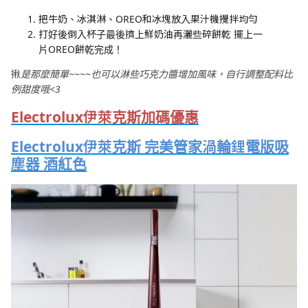
把牛奶、冰淇淋、OREO和冰塊放入果汁機攪拌均勻
打好後倒入杯子最後擠上鮮奶油再灑些碎餅乾 擺上一
片OREO餅乾完成！
揪是那麼簡單~~~~也可以淋些巧克力醬增加風味，自行調整配料比
例甜度哦<3
Electrolux伊萊克斯加碼優惠
Electrolux伊萊克斯 完美管家渦輪鋰電版吸
塵器 酒紅色