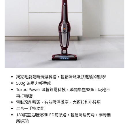
獨家毛髮截斷清潔科技，輕鬆清除吸頭纏繞的髮絲!
500g 無重力輕手感
Turbo Power 渦輪鋰電科技，瞬間集塵98%，吸地不
再打噴嚏!
電動滾刷吸頭，有效吸淨微塵、大顆粒和小碎屑
二合一手持功能
180度靈活吸頭和LED前頭燈，輕易清理死角，髒污無
所遁形!