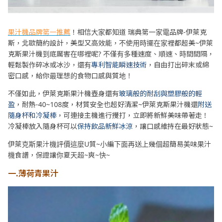
果汁機品牌第一推薦
！相信大家都知道 瑞典第一家電品牌-伊萊克
斯，北歐簡約設計，美型又高效能，不使用時擺在家裡都超美~伊萊
克斯果汁機到底厲害在哪裡呢? 不僅有多種速度、順速、時間間隔，
輕鬆製作碎冰或冰沙，還有
專利智能瞬速技術
，自由打出碎末或綿
密口感，給你最理想的食物口感與質地！
不僅如此，伊萊克斯果汁機壺身還有
玻璃般的耐刮與塑膠般的輕
盈
，耐熱-40~108度，材質安全也超好清潔~伊萊克斯果汁機還
附送
隨身杯和冷凝棒
，可連接主機進行攪打，立即將新鮮美味帶著走 !
冷凝棒放入隨身杯可以
保持飲品新鮮冰涼
，讓口感維持在最好狀態~
伊萊克斯果汁機評價這麼U質~小編下面再送上幾個超簡易美味果汁
機食譜，保證讓你夏天超~爽~快~
一.薄荷青果汁