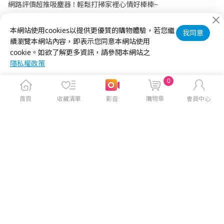
網路評價超推吸塵器 ! 輕鬆打掃家裡心情好棒棒~
Electrolux伊萊克斯 不鏽鋼溫控電茶壼
本網站使用cookies以提供更優質的購物體驗，若您繼
我同意
續瀏覽本網站內容，即表示您同意本網站使用
cookie。如欲了解更多資訊，請參閱本網站之
隱私權政策
0
首頁
收藏清單
影音
購物車
會員中心