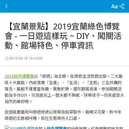
【宜蘭景點】2019宜蘭綠色博覽
會 - 一日遊這樣玩 ~ DIY、闖關活
動、館場特色、停車資訊
2019-04-18 10:14:28
2019
綠色博覽會
以「綠遊」為主題，從綠色生活悠遊出發，二大展
區十大展館，內容落實「生產」、「生活」、「生態」三生共構的
理念，展館不僅豐富有趣、寓教於樂，還可觀賞表演、參加闖關活
動及手作DIY，可說是玩上一整天都不夠呢，快帶孩子一同來感受大
自然的美好吧。
這個裝置藝術叫綠遊奇遇以綠葉及稻草製作，吸晴又可愛，和今年
綠遊的主題相呼應，就在生態綠舟入口處。
附上
綠色博覽會
的分佈地圖，紅色圓圈的地方就