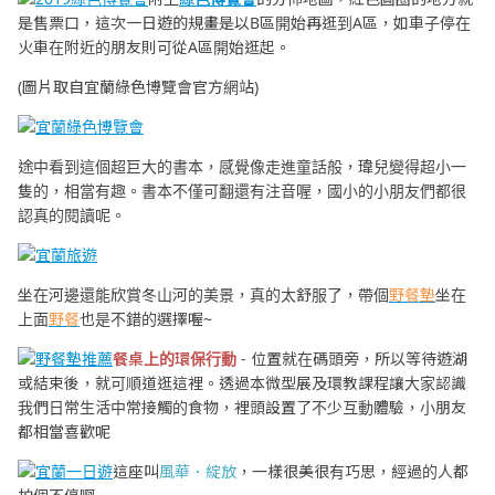
是售票口，這次一日遊的規畫是以B區開始再逛到A區，如車子停在
火車在附近的朋友則可從A區開始逛起。
(圖片取自宜蘭綠色博覽會官方網站)
途中看到這個超巨大的書本，感覺像走進童話般，瑋兒變得超小一
隻的，相當有趣。書本不僅可翻還有注音喔，國小的小朋友們都很
認真的閱讀呢。
坐在河邊還能欣賞冬山河的美景，真的太舒服了，帶個
野餐墊
坐在
上面
野餐
也是不錯的選擇喔~
餐桌上的環保行動
- 位置就在碼頭旁，所以等待遊湖
或結束後，就可順道逛這裡。透過本微型展及環教課程讓大家認識
我們日常生活中常接觸的食物，裡頭設置了不少互動體驗，小朋友
都相當喜歡呢
這座叫
風華．綻放
，一樣很美很有巧思，經過的人都