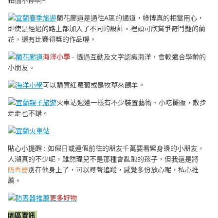
拍個不停啊~
蘭花廊道是通往A區的通道，綠博真的相當用心，
即使是經過的路上都加入了不同的設計。裡頭可欣賞爭奇鬥豔的蘭
花，還有比賽得獎的作品喔。
海洋小學
- 透過互動及文字認識海洋，會較適合學齡的
小朋友。
可以購買紅蘿蔔或是牧草來餵羊。
火車站週邊一樣有不少裝置藝術、小吃攤販，散步
走走也不錯。
貼心小提醒 : 如假日或連假前往的朋友千萬要看緊身邊的小朋友，
人潮真的不少呢，雖然瑋兒不是那種會亂跑的孩子，但我還是將
防丟器
別在他身上了，可以尋聲追蹤，感覺多份放心呢，私心推
薦。
更多好物
園區資訊