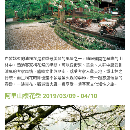
白皙嬌柔的油桐花是春季最美麗的風景之一，繽紛盛開在翠綠的山
林中，透過客家桐花祭的舉辦，可以從街道、美食、人群中感受到
濃厚的客家風情，體驗文化與歷史，感受客家人敬天地、重山林之
傳統。而且桐花時節也差不多是螢火蟲的季節，去一趟悠遊愜意的
春遊，一邊賞花、觀賞螢火蟲一邊享受一趟客家文化知性之旅~
阿里山櫻花季 2019/03/09 - 04/10