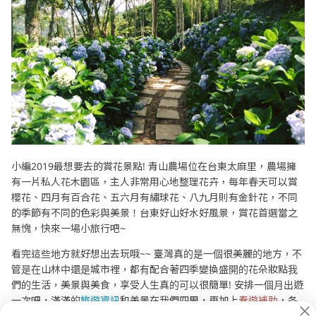
小編2019最想要去的賞花景點! 青山農場位在台東太麻里，農場擁
有一片私人花木園區，主人非常用心地整理花卉，每年春天可以賞
櫻花、四月有百合花、五六月有繡球花、八九月則有金針花，不同
的季節有不同的色彩與美景！台東好山好水好風景，賞花首選當之
無愧，快來一場小旅行吧~
看完這些地方就好想出去玩哦~~ 臺灣真的是一個很美麗的地方，不
管是在山林中還是城市裡，都有配合著四季變換盛開的花朵妝點我
們的生活，美景與美食，享受人生真的可以很簡單! 安排一個月出遊
一次吧，滿滿的
旅遊資訊
和美景在我們四周，再加上
春遊補助
，各
位，準備出發囉!