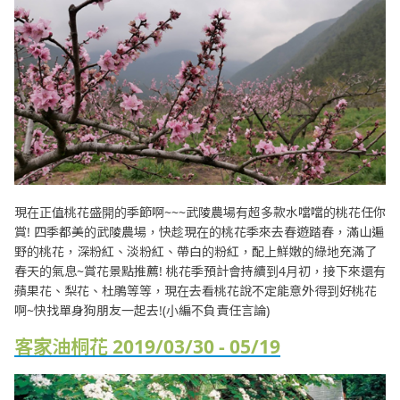
現在正值桃花盛開的季節啊~~~武陵農場有超多款水噹噹的桃花任你
賞! 四季都美的武陵農場，快趁現在的桃花季來去春遊踏春，滿山遍
野的桃花，深粉紅、淡粉紅、帶白的粉紅，配上鮮嫩的綠地充滿了
春天的氣息~賞花景點推薦! 桃花季預計會持續到4月初，接下來還有
蘋果花、梨花、杜鵑等等，現在去看桃花說不定能意外得到好桃花
啊~快找單身狗朋友一起去!(小編不負責任言論)
客家油桐花 2019/03/30 - 05/19