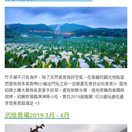
竹子湖不只有海芋，除了天然美景與好空氣，在美麗的觀光地點當
然還有很多美食啊(小編出門玩之前一定都要先查好必吃美食!)~ 當地
招牌土雞大餐與各家拿手好菜，還有新鮮水果、道地黑豬肉香腸與
炭烤、初鹿牧場霜淇淋等小吃，賞花2019超推薦! 可以邊玩邊吃邊
享受美景超滿足 <3
武陵農場2019 3月 - 4月