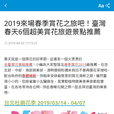
2019來場春季賞花之旅吧！臺灣
春天6個超美賞花旅遊景點推薦
2019-04-03 17:15:27
春天就是一個賞花的好季節~ 這邊來一個火燙燙的
全臺賞花景點推薦
! 小編為大家整理出
春季賞花2019
最推薦，包含
北部、中部、南部與東部，清明連假和週末假日不要再窩在家裡啦~
配合政府的
春遊補助
，快點來安排最愜意的賞花清新之旅 ! 雖然臺
灣小小的，但麻雀雖小五臟俱全，其實動植物跟美景美食都超豐
富，在各地等待各位啊~ 快趁春暖花開之際一起去拜訪臺灣的美景
吧~
台北杜鵑花季 2019/03/14 - 04/07