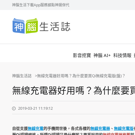
神腦生活
下載App
服務據點
神揚保代
神
腦
生
活
誌
影音挖寶
神腦 AI+
科技情報
神腦生活誌
無線充電器好用嗎？為什麼要買Qi無線充電版(盤)？
無線充電器好用嗎？為什麼要買Q
2019-03-21 11:19:12
自從支援
無線充電
的手機問世後，各式各樣的
無線充電器
、
無線充電版
著Qi認證規格，所謂Qi認證又是什麼呢？尋覓好用的
無線充電器推薦
前