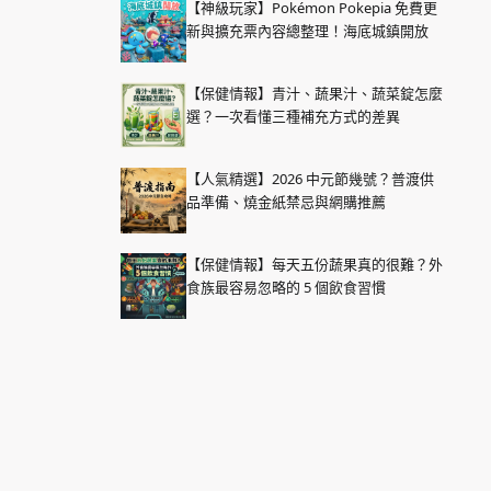
【神級玩家】Pokémon Pokepia 免費更
新與擴充票內容總整理！海底城鎮開放
【保健情報】青汁、蔬果汁、蔬菜錠怎麼
選？一次看懂三種補充方式的差異
【人氣精選】2026 中元節幾號？普渡供
品準備、燒金紙禁忌與網購推薦
【保健情報】每天五份蔬果真的很難？外
食族最容易忽略的 5 個飲食習慣