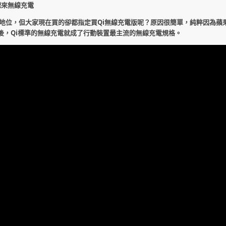
振原理來無線充電
地位，但大家現在買的卻都指定買Qi無線充電版呢？原因很簡單，純粹因為蘋
動裝置後，Qi標準的無線充電就成了行動裝置最主流的無線充電規格。