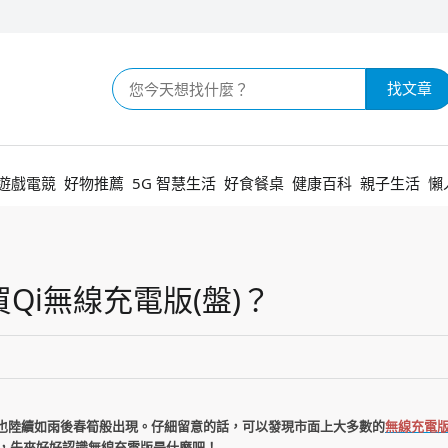
找文章
遊戲電競
好物推薦
5G 智慧生活
好食餐桌
健康百科
親子生活
懶
i無線充電版(盤)？
也陸續如雨後春筍般出現。仔細留意的話，可以發現市面上大多數的
無線充電
，先來好好認識無線充電版是什麼吧！