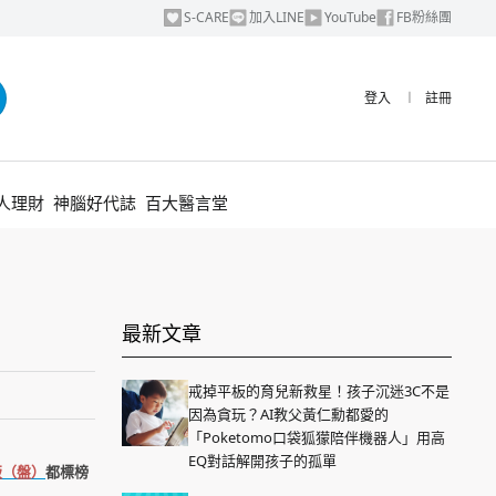
S-CARE
加入LINE
YouTube
FB粉絲團
登入
︱
註冊
人理財
神腦好代誌
百大醫言堂
最新文章
戒掉平板的育兒新救星！孩子沉迷3C不是
因為貪玩？AI教父黃仁勳都愛的
「Poketomo口袋狐獴陪伴機器人」用高
EQ對話解開孩子的孤單
版（盤）
都標榜