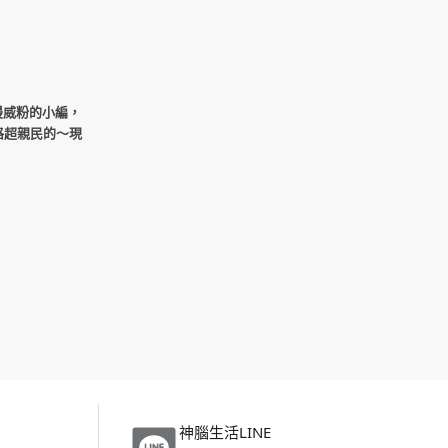
漫威粉的小編，
格超親民的～現
神腦生活LINE