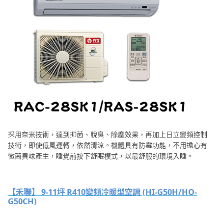
採用奈米技術，達到抑菌、脫臭、除塵效果，再加上日立變頻控制
技術，即使低風運轉，依然清涼。機體具有防霉功能，不用擔心有
黴菌異味產生，睡覺前按下舒眠模式，以最舒服的環境入睡。
【禾聯】 9-11坪 R410變頻冷暖型空調 (HI-G50H/HO-
G50CH)