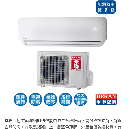
具備三色抗菌濾網抑制空氣中滋生各種細菌，開啟乾燥功能，能夠
自體防霉，在散熱鋁鰭片上一層藍色薄膜，外層包覆防鏽材質，有