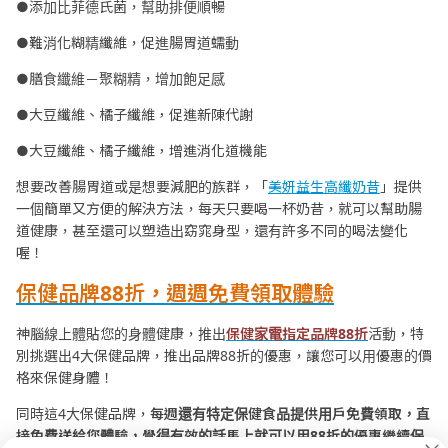
●添加比菲德氏菌，幫助排便順暢
●難消化糊精纖維，促進腸胃道蠕動
●膳食纖維－聚糊精，增加飽足感
●大豆纖維、橘子纖維，促進新陳代謝
●大豆纖維、橘子纖維，增進消化道機能
想要改善腸胃道或是想要減肥的族群，「
美妍益生高纖奶昔
」提供
一個簡單又方便的解決方法，每天只要喝一杯奶昔，就可以幫助腸
道健康，甚至還可以塑造出窈窕身型，還有許多不同的喝法變化
喔！
保健品牌88折，週週免費領取體驗
神腦線上體貼您的身體健康，推出
保健家電指定品牌88折
活動，特
別挑選出4大保健品牌，推出品牌88折的優惠，讓您可以用優惠的價
格來保健身體！
同時這4大保健品牌，
每週還有特定保健食品提供用戶免費領取，直
接免費送給您體驗，覺得有效的話馬上就可以用88折的優惠繼續保