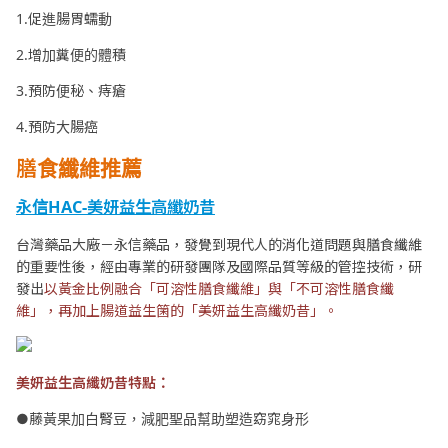
1.促進腸胃蠕動
2.增加糞便的體積
3.預防便秘、痔瘡
4.預防大腸癌
膳食纖維推薦
永信HAC-美妍益生高纖奶昔
台灣藥品大廠－永信藥品，發覺到現代人的消化道問題與膳食纖維
的重要性後，經由專業的研發團隊及國際品質等級的管控技術，研
發出
以黃金比例融合「可溶性膳食纖維」與「不可溶性膳食纖
維」，再加上腸道益生箘的「美妍益生高纖奶昔」。
美妍益生高纖奶昔特點：
●藤黃果加白腎豆，減肥聖品幫助塑造窈窕身形