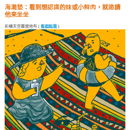
海灘墊：看到想認識的妹或小鮮肉，就邀請
他來坐坐
彩繪天空露營地布 (
看圖點我
)