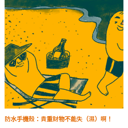
防水手機殼：貴重財物不能失（濕）啊！