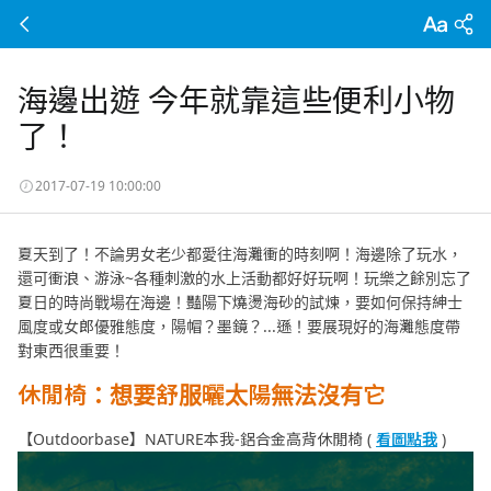
海邊出遊 今年就靠這些便利小物
了！
2017-07-19 10:00:00
夏天到了！不論男女老少都愛往海灘衝的時刻啊！海邊除了玩水，
還可衝浪、游泳~各種刺激的水上活動都好好玩啊！玩樂之餘別忘了
夏日的時尚戰場在海邊！豔陽下燒燙海砂的試煉，要如何保持紳士
風度或女郎優雅態度，陽帽？墨鏡？...遜！要展現好的海灘態度帶
對東西很重要！
休閒椅：想要舒服曬太陽無法沒有它
【Outdoorbase】NATURE本我-鋁合金高背休閒椅 (
看圖點我
)