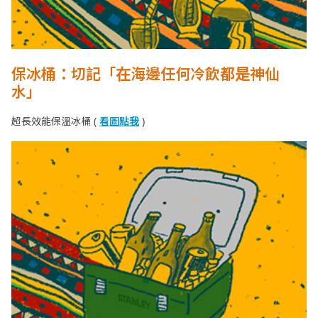
保冰桶：切記「在海邊任何冷飲都是神仙
水」
超長效能保溫冰桶 (
看圖點我
)