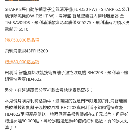
SHARP 8坪自動除菌離子空氣清淨機(FU-D30T-W)、SHARP 6.5公升
清淨除濕機(DW-F65HT-W)、湯姆盛 智慧型機器人掃地吸塵器 金
TM-SAV09DS、飛利浦淨顏煥彩潔膚儀SC5275、飛利浦兩刀頭水洗
電鬍刀 S510
贈送50,000點品項
飛利浦電視43PFH5200
贈送80,000點品項
飛利浦 智能風熱吹護技術負離子溫控吹風機 BHC203、飛利浦不鏽
鋼電快煮壺HD4622
另外，在這邊跟您分享神腦會員快速累點密技：
本月份月購月利嗨活動中，最矚目的就是門市限定的飛利浦智能風
熱吹護技術負離子溫控吹風機 BHC203與飛利浦不鏽鋼電快煮壺
HD4622兩項產品贈送，這兩個產品都售價都在2千元以內，但是卻
贈送高達80,000點，等於是贈送超過40倍的紅利點數，真的是太划
算了！