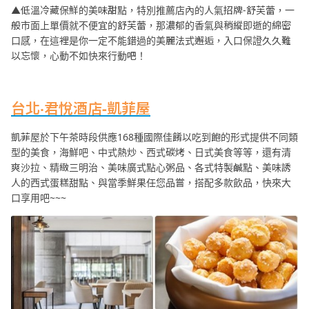
▲低溫冷藏保鮮的美味甜點，特別推薦店內的人氣招牌-舒芙蕾，一
般市面上單價就不便宜的舒芙蕾，那濃郁的香氣與稍縱即逝的綿密
口感，在這裡是你一定不能錯過的美麗法式邂逅，入口保證久久難
以忘懷，心動不如快來行動吧！
台北‧君悅酒店-凱菲屋
凱菲屋於下午茶時段供應168種國際佳餚以吃到飽的形式提供不同類
型的美食，海鮮吧、中式熱炒、西式碳烤、日式美食等等，還有清
爽沙拉、精緻三明治、美味廣式點心粥品、各式特製鹹點、美味誘
人的西式蛋糕甜點、與當季鮮果任您品嘗，搭配多款飲品，快來大
口享用吧~~~