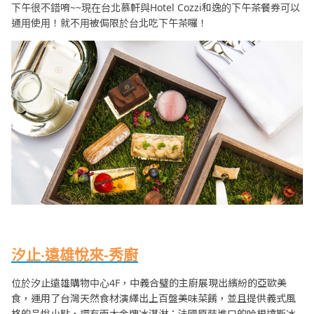
下午很不錯唷~~現在台北慕軒與Hotel Cozzi和逸的下午茶餐券可以
通用使用！就不用被侷限於台北吃下午茶囉！
汐止‧遠雄悅來-秀廚
位於汐止遠雄購物中心4F，中義合璧的主廚展現出繽紛的亞歐美
食，運用了台灣天然食材演繹出上百盤美味菜餚，並且提供義式風
格的品悅小點，還有兩大金牌冰淇淋：法國原裝進口的哈根達斯冰