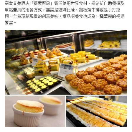
寒舍艾美酒店「探索廚房」靈活使用世界食材，採創新自助餐檯及
單點兼具的用餐方式，無論是爐烤比薩、鐵板燒牛排或是手打拉
麵，全為現點現做的創意美味，讓品嚐美食也成為一種華麗的視覺
饗宴。