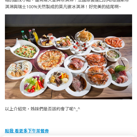
淇淋與瑞士100%天然製成的莫凡彼冰淇淋！好完美的結尾啊~
以上介紹完，姊妹們是否該約會了呢^_^
點我 看更多下午茶餐券