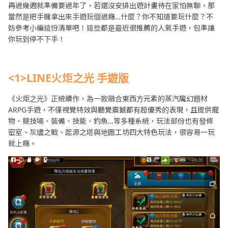
再過幾週就準備要過年了，若還沒安排出遊計畫待在家怕無聊，那
當然是把手機拿出來手遊玩個過癮…什麼？你不知道要玩什麼？不
妨參考小編這份清單吧！這些都是最近很推薦的人氣手遊，包準讓
你玩到停不下手！
<1>LINE火炬之光 手遊版
《火炬之光》正統續作，為一款融合東西方元素的蒸汽魔幻題材
ARPG手遊，不僅視覺特效與聽覺震撼都有超優秀的表現，且提供寵
物、競技場、裝備、技能、釣魚…等多種系統，玩法部份也有發條
密室、灰燼之戰、起源之塔與地圖工坊四大特色玩法，很容易一玩
就上癮。