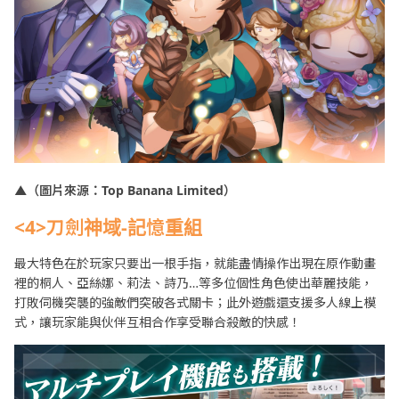
▲（圖片來源：Top Banana Limited）
<4>刀劍神域-記憶重組
最大特色在於玩家只要出一根手指，就能盡情操作出現在原作動畫
裡的桐人、亞絲娜、莉法、詩乃…等多位個性角色使出華麗技能，
打敗伺機突襲的強敵們突破各式關卡；此外遊戲還支援多人線上模
式，讓玩家能與伙伴互相合作享受聯合殺敵的快感！