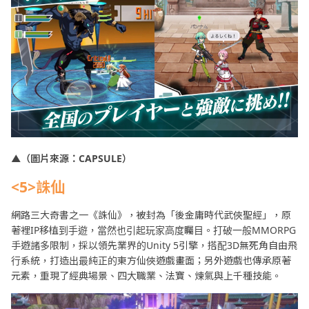
▲（圖片來源：CAPSULE）
<5>誅仙
網路三大奇書之一《誅仙》，被封為「後金庸時代武俠聖經」，原
著裡IP移植到手遊，當然也引起玩家高度矚目。打破一般MMORPG
手遊諸多限制，採以領先業界的Unity 5引擎，搭配3D無死角自由飛
行系統，打造出最純正的東方仙俠遊戲畫面；另外遊戲也傳承原著
元素，重現了經典場景、四大職業、法寶、煉氣與上千種技能。