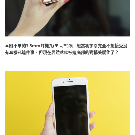
▲回不來的3.5mm耳機孔(〒︿〒)唉...想當初宇恩完全不想接受沒
有耳機孔這件事，但現在居然默默被這底部的對稱美感化了？