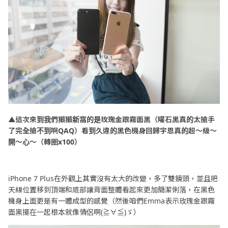
▲這次來到我們獺獺新窩的是玫瑰金跟霧面黑（曜石黑真的太搶手
了完全搶不到啊QAQ）看到久違的黑色機身回歸宇恩真的超～級～
開～心～（轉圈x100）
iPhone 7 Plus在外觀上其實沒有太大的改變，多了雙鏡頭，並且把
天線位置移到頂端和底部讓背面整體看起來更加簡潔俐落，在黑色
機身上面更是有一體成型的感覺（然後咱們Emma表示玫瑰金跟霧
面黑擺在一起根本就像情侶啊(≧∀≦)ゞ）