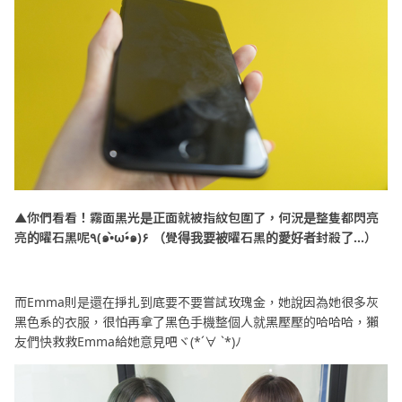
▲你們看看！霧面黑光是正面就被指紋包圍了，何況是整隻都閃亮
亮的曜石黑呢٩(๑•̀ω•́๑)۶ （覺得我要被曜石黑的愛好者封殺了...）
而Emma則是還在掙扎到底要不要嘗試玫瑰金，她說因為她很多灰
黑色系的衣服，很怕再拿了黑色手機整個人就黑壓壓的哈哈哈，獺
友們快救救Emma給她意見吧ヾ(*´∀ ˋ*)ﾉ