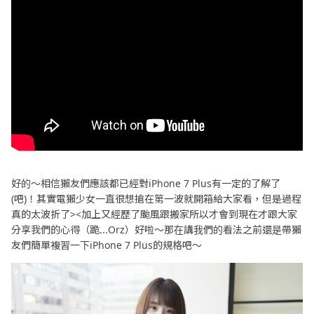
好的～相信獺友們應該都已經對iPhone 7 Plus有一定的了解了
(吧)！其實電獺少女一直很想搶在第一波就開箱給大家看，但是過程
真的太波折了><加上又經歷了颱風跟搬家所以才會到現在才跟大家
分享我們的心得（跪...Orz）好啦～那在講我們的看法之前還是帶獺
友們簡單複習一下iPhone 7 Plus的規格吧～