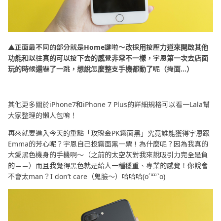
▲正面最不同的部分就是Home鍵啦～改採用按壓力道來開啟其他
功能和以往真的可以按下去的感覺非常不一樣，宇恩第一次去店面
玩的時候還嚇了一跳，想說怎麼整支手機都動了呢（掩面...）​
其他更多關於iPhone7和iPhone 7 Plus的詳細規格可以看一Lala幫
大家整理的懶人包唷！
再來就要進入今天的重點「玫瑰金PK霧面黑」究竟誰能獲得宇恩跟
Emma的芳心呢？宇恩自己投霧面黑一票！為什麼呢？因為我真的
大愛黑色機身的手機啊～（之前的太空灰對我來說吸引力完全是負
的＝＝）而且我覺得黑色就是給人一種穩重、專業的感覺！你說會
不會太man？I don’t care（鬼臉～）哈哈哈(o´罒`o)