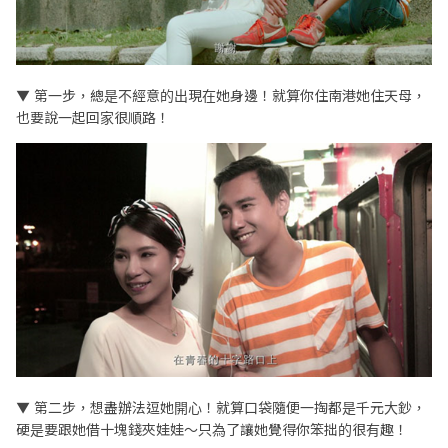
▼ 第一步，總是不經意的出現在她身邊！就算你住南港她住天母，
也要說一起回家很順路！
▼ 第二步，想盡辦法逗她開心！就算口袋隨便一掏都是千元大鈔，
硬是要跟她借十塊錢夾娃娃～只為了讓她覺得你笨拙的很有趣！