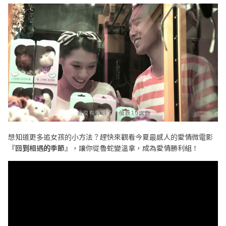
想知道更多追女孩的小方法？趕快來觀看今夏最感人的愛情微電影
『
回到相遇的季節
』，讓你從魯蛇變溫拿，成為愛情勝利組！