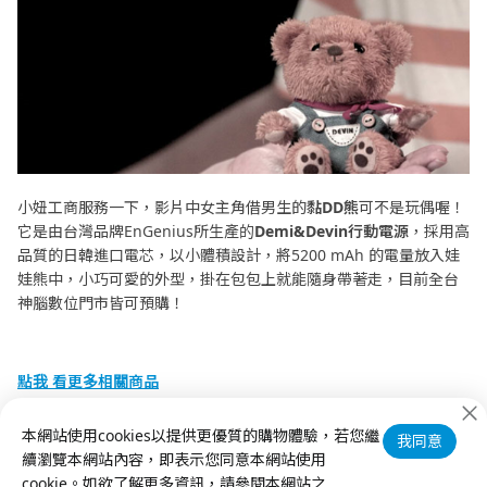
小妞工商服務一下，影片中女主角借男生的
黏DD熊
可不是玩偶喔！
它是由台灣品牌EnGenius所生產的
Demi&Devin
行動電源
，採用高
品質的日韓進口電芯，以小體積設計，將5200 mAh 的電量放入娃
娃熊中，小巧可愛的外型，掛在包包上就能隨身帶著走，目前全台
神腦數位門市皆可預購！
點我 看更多相關商品
點我
立刻升級你的S-Care
本網站使用cookies以提供更優質的購物體驗，若您繼
我同意
續瀏覽本網站內容，即表示您同意本網站使用
點我
按讚加入【神腦買情報】粉絲團
cookie。如欲了解更多資訊，請參閱本網站之