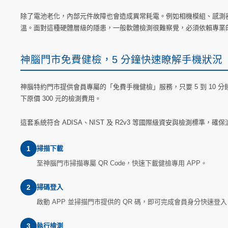
除了電池老化，內部元件故障也會造成異常耗電。例如相機模組、感測器或
溫。面對這種硬體層級的隱患，一般軟體檢測很難察覺，必須依賴專業
神腦門市免費健檢，5 分鐘快速瞭解手機狀況
神腦特約門市提供會員專屬的「免費手機健檢」服務，只要 5 到 10 分鐘，
下原價 300 元的檢測費用。
這套系統符合 ADISA、NIST 及 R2v3 等國際級資安與檢測標
1
掃描下載
至神腦門市掃描專屬 QR Code，快速下載健檢專用 APP。
2
掃碼登入
啟動 APP 並掃描門市提供的 QR 碼，即可完成會員身分快速登入
3
執行檢測