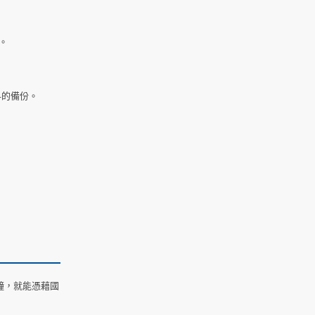
。
料的備份。
鐘，就能憑藉國