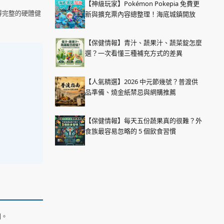
【神級玩家】Pokémon Pokepia 免費更
得完整的硬體健
新與擴充票內容總整理！海底城鎮開放
【保健情報】青汁、蔬果汁、蔬菜錠怎麼
選？一次看懂三種補充方式的差異
【人氣精選】2026 中元節幾號？普渡供
品準備、燒金紙禁忌與網購推薦
【保健情報】每天五份蔬果真的很難？外
食族最容易忽略的 5 個飲食習慣
因。