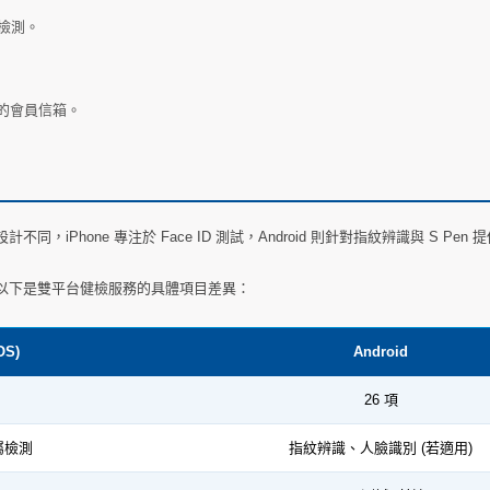
檢測。
您的會員信箱。
hone 專注於 Face ID 測試，Android 則針對指紋辨識與 S Pen
以下是雙平台健檢服務的具體項目差異：
OS)
Android
26 項
專屬檢測
指紋辨識、人臉識別 (若適用)