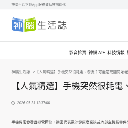
神腦生活
下載App
服務據點
神揚保代
神
腦
生
活
誌
影音挖寶
神腦 AI+
科技情報
神腦生活誌
【人氣精選】手機突然很耗電、發燙？可能是硬體開始老
【人氣精選】手機突然很耗電
2026-05-31 12:37:00
手機異常發燙且掉電極快，通常代表電池健康度衰退或內部主機板零件開