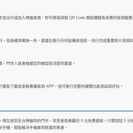
出示或加入神腦會員，即可現場掃描 QR Code 開始體驗免收費的檢測服務
料。但為確保萬無一失，建議在進行任何設備檢測前，自行完成重要照片與資
障，門市人員會根據您的機型狀況提供建議。
慧型手機，只要能下載並安裝專屬檢測 APP，皆可進行完整的硬體功能測試與評估。
現在就到全台神腦特約門市，享受會員專屬的 0 元免費健檢。只需短短 5 分
新手機，輕鬆解決手機異常耗電的焦慮。