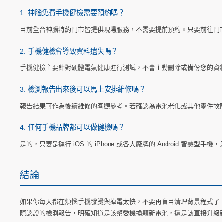
1. 神腦免費手機健檢需要預約嗎？
目前全台神腦特約門市皆提供現場服務，不需要提前預約。只要前往門市並
2. 手機健檢會導致資料遺失嗎？
手機健檢主要針對硬體電氣健康進行測試，不會主動刪除或備份您的資
3. 檢測報告出來後可以馬上安排維修嗎？
報告結果可作為後續維修的客觀參考。若確認為電池老化或其他零件故
4. 任何手機品牌都可以做健檢嗎？
是的，只要是運行 iOS 的 iPhone 或各大廠牌的 Android 智
結論
如果你每天都在煩惱手機發燙與掉電太快，不要再盲目清理背景程式了。
際認證的檢測報告，明確知道是該幫愛機換顆新電池，還是該直接升級