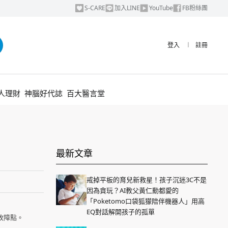
S-CARE
加入LINE
YouTube
FB粉絲團
登入
︱
註冊
人理財
神腦好代誌
百大醫言堂
最新文章
戒掉平板的育兒新救星！孩子沉迷3C不是
因為貪玩？AI教父黃仁勳都愛的
「Poketomo口袋狐獴陪伴機器人」用高
EQ對話解開孩子的孤單
故障點。