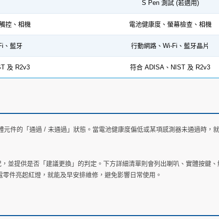
S Pen 測試 (若適用)
觸控、相機
電池健康度、螢幕檢查、相機
Fi、藍牙
行動網路、Wi-Fi、藍牙晶片
T 及 R2v3
符合 ADISA、NIST 及 R2v3
元件的「通過 / 未通過」狀態。當電池健康度偏低或某項感測器未通過時，
狀況，並提供是否「建議更換」的判定。下方詳細清單則會列出喇叭、實體按鍵、
耗電零件亮起紅燈，就能及早安排維修，避免影響日常使用。