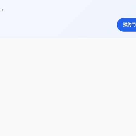
態。
預約門