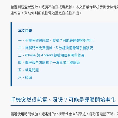
當遇到這些狀況時，瞎猜不如直接看數據。本文將帶你解析手機發熱耗電
康報告，幫助你判斷該換電池還是直接換新機。
本文目錄
一、手機突然很耗電、發燙？可能是硬體開始老化
二、神腦門市免費健檢，5 分鐘快速瞭解手機狀況
三、iPhone 與 Android 健檢項目有哪些差異
四、健檢報告怎麼看？一眼抓出手機隱患
五、常見問題
六、結論
手機突然很耗電、發燙？可能是硬體開始老化
隨著使用時間增加，鋰電池的化學活性會自然衰退，導致蓄電量下降，