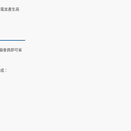
耗電並產生高
神腦會員即可省
完成：