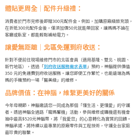
體貼更周全｜配件升級禮：
消費者於門市完修後即贈300元配件金。例如，加購原廠級旅充頭，
在折抵300元配件金後，僅須加價50元就能帶回家，讓媽媽不論在
客廳或臥室，都能輕鬆補給電力。
讓愛無距離｜北區免運到府收送：
針對不便前往現場維修門市的北區會員（適用基隆、雙北、桃園、
新竹地區），透過「
到府收送服務需求表單
」預約，神腦提供價值
350 元的免運費到府收送服務。讓您即便工作繁忙，也能遠端為媽
媽的手機預約一場「醫美級」的維修。
品牌價值：在神腦，維繫更美好的關係
今年母親節，神腦邀請您一同成為那個「懂生活、更懂愛」的守護
者。透過神腦全通路「寵媽馨機」活動，參與維修或購機還有機會
抽中最高$520元神腦幣，將「我愛您」的心意轉化為實質的回饋。
神腦承諾，將持續以最專業的原廠零件與工程技術，守護全台家庭
最珍貴的聯繫。