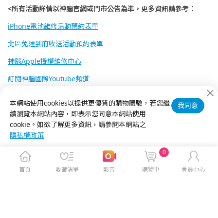
<
所有活動詳情以神腦官網或門市公告為準，更多資訊請參考：
iPhone電池維修活動預約表單
北區免運到府收送活動預約表單
神腦Apple授權維修中心
訂閱神腦國際Youtube頻道
神腦生活官網
本網站使用cookies以提供更優質的購物體驗，若您繼
我同意
續瀏覽本網站內容，即表示您同意本網站使用
神腦國際FB粉絲團
cookie。如欲了解更多資訊，請參閱本網站之
隱私權政策
0
首頁
收藏清單
影音
購物車
會員中心