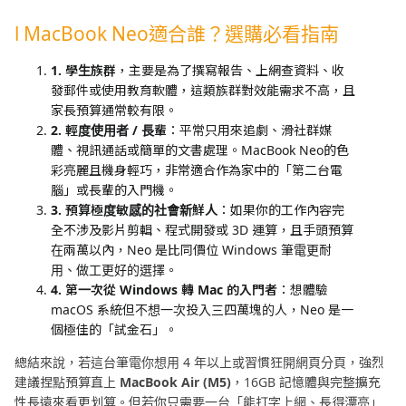
l MacBook Neo適合誰？選購必看指南
1. 學生族群
，主要是為了撰寫報告、上網查資料、收
發郵件或使用教育軟體，這類族群對效能需求不高，且
家長預算通常較有限。
2. 輕度使用者 / 長輩
：平常只用來追劇、滑社群媒
體、視訊通話或簡單的文書處理。MacBook Neo的色
彩亮麗且機身輕巧，非常適合作為家中的「第二台電
腦」或長輩的入門機。
3. 預算極度敏感的社會新鮮人
：如果你的工作內容完
全不涉及影片剪輯、程式開發或 3D 運算，且手頭預算
在兩萬以內，Neo 是比同價位 Windows 筆電更耐
用、做工更好的選擇。
4. 第一次從 Windows 轉 Mac 的入門者
：想體驗
macOS 系統但不想一次投入三四萬塊的人，Neo 是一
個極佳的「試金石」。
總結來說，若這台筆電你想用 4 年以上或習慣狂開網頁分頁，強烈
建議捏點預算直上
MacBook Air (M5)
，16GB 記憶體與完整擴充
性長遠來看更划算。但若你只需要一台「能打字上網、長得漂亮」