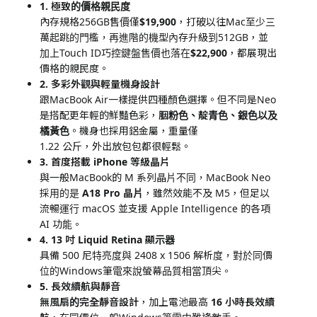
1. 極致的價格親民度
內存規格256GB售價僅
$19,900
，打破以往Mac至少三
萬起跳的門檻，再進階的機型內存升級到512GB，並
加上Touch ID巧控鍵盤售價也落在
$22,900
，都展現出
價格的親民度。
2. 多彩外觀與輕量機身設計
跟MacBook Air一樣提供四種顏色選擇。但不同是Neo
是搭配更年輕的鮮豔色彩，
胭粉色、靛青色、銀色以及
橘黃色
。機身也採用鋁金屬，重量僅
1.22 公斤，外出放包包都很輕鬆。
3. 首度搭載 iPhone 等級晶片
與一般MacBook的 M 系列晶片不同，MacBook Neo
採用的是
A18 Pro 晶片
，雖然效能不及 M5，但足以
流暢運行 macOS 並支援 Apple Intelligence 的各項
AI 功能。
4. 13 吋 Liquid Retina 顯示器
具備 500 尼特亮度與 2408 x 1506 解析度，對於同價
位的Windows筆電來說螢幕品質相當頂尖。
5. 長效續航與靜音
無風扇的完全靜音設計
，加上電池最高
16 小時長效續