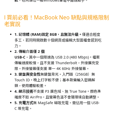
航
，在同價位一般Windows筆電中難逢敵手。
l 買前必看！MacBook Neo 缺點與規格限制
老實說
1. 記憶體 (RAM)固定 8GB，且無法升級。
僅適合輕度
多工，若同時開啟數十個網頁或編輯大型圖檔會感到吃
力。
2. 傳輸介面僅 2 個
USB-C
，其中一個限速為 USB 2.0 (480 Mbps)。檔案
傳輸速度較慢，且不支援 Thunderbolt，外接擴充受
限。外接螢幕僅支援 單一 4K 60Hz 外接螢幕。
3. 鍵盤與安全性
無鍵盤背光。入門版（256GB）無
Touch ID。晚上打字較不便；基本款需輸入密碼解
鎖，使用體驗較差。
4. 顯示技術
不支援 P3 廣色域、無 True Tone。顏色準
確度不如 Air/Pro，且螢幕色溫不會隨環境自動調整。
5. 充電方式
無 MagSafe 磁吸充電。需佔用一個 USB-
C 埠充電。