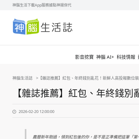
神腦生活
下載App
服務據點
神揚保代
神
腦
生
活
誌
影音挖寶
神腦 AI+
科技情報
神腦生活誌
【雜誌推薦】紅包、年終錢別亂花！新鮮人高投報數位裝
【雜誌推薦】紅包、年終錢別
2026-02-20 12:00:00
農曆新年剛過，領到紅包後的你，是不是正準備把這筆「第