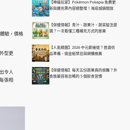
【神級玩家】Pokémon Pokepia 免費更
新與擴充票內容總整理！海底城鎮開放
【保健情報】青汁、蔬果汁、蔬菜錠怎麼
選？一次看懂三種補充方式的差異
的體驗，價格
【人氣精選】2026 中元節幾號？普渡供
讓外型更
品準備、燒金紙禁忌與網購推薦
【保健情報】每天五份蔬果真的很難？外
拍出令人
食族最容易忽略的 5 個飲食習慣
每張相