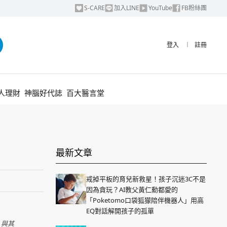
S-CARE
加入LINE
YouTube
FB粉絲團
登入
︱
註冊
人理財
神腦好代誌
百大醫言堂
最新文章
戒掉平板的育兒新救星！孩子沉迷3C不是
因為貪玩？AI教父黃仁勳都愛的
「Poketomo口袋狐獴陪伴機器人」用高
EQ對話解開孩子的孤單
，與其