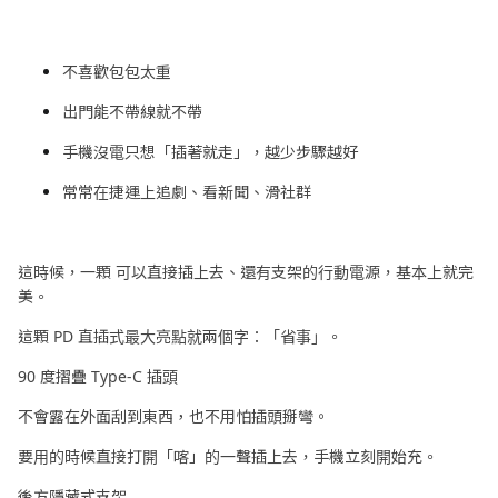
不喜歡包包太重
出門能不帶線就不帶
手機沒電只想「插著就走」，越少步驟越好
常常在捷運上追劇、看新聞、滑社群
這時候，一顆 可以直接插上去、還有支架的行動電源，基本上就完
美。
這顆 PD 直插式最大亮點就兩個字：「省事」。
90 度摺疊 Type-C 插頭
不會露在外面刮到東西，也不用怕插頭掰彎。
要用的時候直接打開「喀」的一聲插上去，手機立刻開始充。
後方隱藏式支架