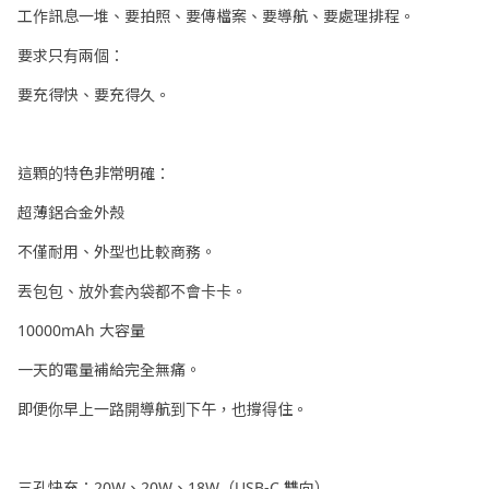
工作訊息一堆、要拍照、要傳檔案、要導航、要處理排程。
要求只有兩個：
要充得快、要充得久。
這顆的特色非常明確：
超薄鋁合金外殼
不僅耐用、外型也比較商務。
丟包包、放外套內袋都不會卡卡。
10000mAh 大容量
一天的電量補給完全無痛。
即便你早上一路開導航到下午，也撐得住。
三孔快充：20W、20W、18W（USB-C 雙向）