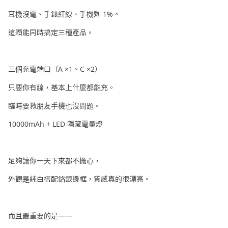
耳機沒電、手錶紅線、手機剩 1%。
這顆能同時搞定三種產品。
三個充電端口（A ×1、C ×2）
只要你有線，基本上什麼都能充。
臨時要救朋友手機也沒問題。
10000mAh + LED 隱藏電量燈
足夠讓你一天下來都不擔心，
外觀是純白搭配鉻銀邊框，質感真的很漂亮。
而且最重要的是——