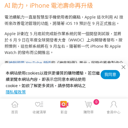
AI 助力，iPhone 電池壽命再升級
電池續航力一直是智慧型手機使用者的痛點，Apple 這次利用 AI 技
術來改善電池管理的功能，將隨著 iOS 19 預計在 9 月正式推出。
Apple 計劃在 5 月底前完成新作業系統的第一個開發測試版，並將
於 6 月 9 日在年度全球開發者大會（WWDC）上向開發者發布。按
照慣例，這些新系統將在 9 月左右，隨著新一代 iPhone 和 Apple
Watch 的發布而公開推出。
而
神腦國際 YouTube 頻道
的《神來點蘋》單元，屆時也將會製作介
紹 iOS 19、iPadOS 19 等新系統特色功能的影片，敬請期待。
本網站使用cookies以提供更優質的購物體驗，若您繼
我同意
續瀏覽本網站內容，即表示您同意本網站使用
iPhone 16 家族最新成員 iPhone 16e 熱賣中！
cookie。如欲了解更多資訊，請參閱本網站之
隱私權政策
0
首頁
收藏清單
影音
購物車
會員中心