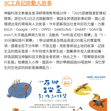
3C
工具記錄動人故事
神腦科技文教基金會深耕環境教育逾20年，「2025原鄉踏查影像紀
錄獎」將在6月2日正式啟動徵件，邀請全民透過影像紀錄，關心並
傳達台灣的環境與人文故事。今年更展現出社會共好的力量，力邀
ASUS、Google、HTC、OPPO、SAMSUNG、SHARP、SONY及
vivo八大手機品牌鼎力支持，活動有「90秒直式短片競賽」及「5 ~
30分鐘紀錄片競賽」；祭出總獎金及獎品高達200萬元的豐富獎
項，廣邀全民不分年齡、不限主題，用影像訴說土地的故事、記錄
生活的精采風景。今年特增大專學生組，鼓勵青年投入踏查拍攝，
詳情請關注神腦科技文教基金會官網。除此之外，「原鄉踏查紀錄
片影展」陸續進入小學、國高中，預計舉辦超過60場放映，深化學
生的在地認同與影像識讀能力。