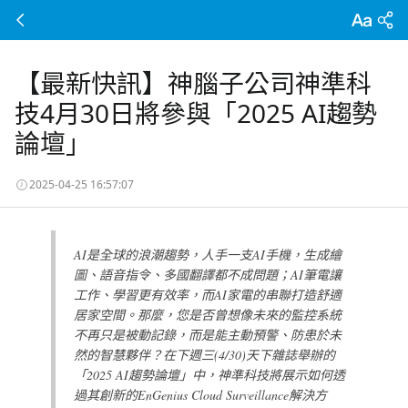
【最新快訊】神腦子公司神準科
技4月30日將參與「2025 AI趨勢
論壇」
2025-04-25 16:57:07
AI是全球的浪潮趨勢，人手一支AI手機，生成繪
圖、語音指令、多國翻譯都不成問題；AI筆電讓
工作、學習更有效率，而AI家電的串聯打造舒適
居家空間。那麼，您是否曾想像未來的監控系統
不再只是被動記錄，而是能主動預警、防患於未
然的智慧夥伴？在下週三(4/30)天下雜誌舉辦的
「2025 AI趨勢論壇」中，神準科技將展示如何透
過其創新的EnGenius Cloud Surveillance解決方