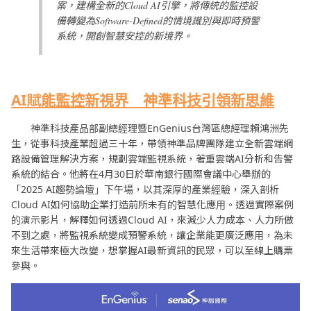
案，建構全新的Cloud AI引擎，將傳統的監控設
備轉變為Software-Defined的情境識別與即時預警
系統，開創智慧安控的新境界。
AI
賦能監控新視界 神準科技引領新思維
神準科技產品部副總經理暨EnGenius台灣區總經理賴鴻洲先
生，從事科技產業超過三十年，帶領神準品牌團隊建立全新雲端網
路設備管理解決方案，規劃雲端監視系統，著重雲端AI分析和告警
系統的結合。他將在4月30日於華南銀行國際會議中心舉辦的
「2025 AI趨勢論壇」下午場，以其深厚的產業經驗，深入剖析
Cloud AI如何協助企業打造前所未有的智慧化應用。透過實際案例
的演示影片，解釋如何透過Cloud AI，來減少人力成本、人力所做
不到之處，將監視系統變成預警系統，讓企業能更廣泛應用，為未
來生活帶來極大改變，想掌握AI最新資訊的民眾，可以至線上購票
參與。