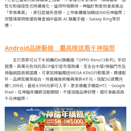
性化和操控性也持續進化，值得市場期待。神腦針對星粉會員推出
「早鳥專案」，即日起搶先登錄，上市後購機加碼送500元神腦幣；
完整填寫問卷還有機會抽中最新 AI 旗艦手機、Galaxy Ring等好
禮。
Android
品牌新機 最高贈送兩千神腦幣
主打首款可以下水拍攝的AI旗艦機「OPPO Reno13系列」年初
開賣，兩萬元有找的高CP值引發市場熱議，至全台中華/神腦門市及
神腦網路商城選購，可拿到神腦獨送MEGA KING行動電源、周邊配
件、品牌耳機等組合、持舊機換新機再現折4千元，搭配5G資費月
繳1,399元，最低4,990元即可入手，更多旗艦手機如HTC、Google
Pixel，在神腦年購節活動期間，不僅加贈品牌好禮，還可拿最高兩
千元神腦幣。