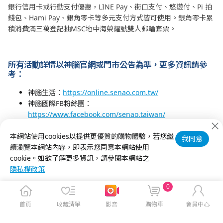
銀行信用卡或行動支付優惠，LINE Pay、街口支付、悠遊付、Pi 拍
錢包、Hami Pay、銀角零卡等多元支付方式皆可使用。銀角零卡累
積消費滿三萬登記抽MSC地中海榮耀號雙人郵輪套票。
所有活動詳情以神腦官網或門市公告為準，更多資訊請參
考：
神腦生活：
https://online.senao.com.tw/
神腦國際FB粉絲團：
https://www.facebook.com/senao.taiwan/
「神腦三星Galaxy新旗艦機早鳥專案」活動網頁：
本網站使用cookies以提供更優質的購物體驗，若您繼
https://reurl.cc/M6W0Vp
我同意
續瀏覽本網站內容，即表示您同意本網站使用
「神腦年購節」活動網頁：
https://reurl.cc/qna5bN
cookie。如欲了解更多資訊，請參閱本網站之
隱私權政策
0
首頁
收藏清單
影音
購物車
會員中心