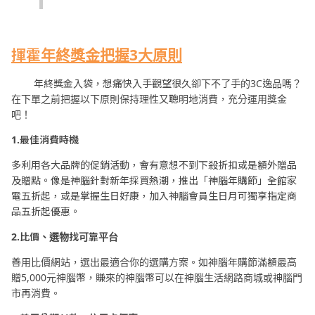
揮霍年終獎金把握
3
大原則
年終獎金入袋，想痛快入手觀望很久卻下不了手的3C逸品嗎？
在下單之前把握以下原則保持理性又聰明地消費，充分運用獎金
吧！
1.最佳消費時機
多利用各大品牌的促銷活動，會有意想不到下殺折扣或是額外贈品
及贈點。像是神腦針對新年採買熱潮，推出「神腦年購節」全館家
電五折起，或是掌握生日好康，加入神腦會員生日月可獨享指定商
品五折起優惠。
2.比價、選物找可靠平台
善用比價網站，選出最適合你的選購方案。如神腦年購節滿額最高
贈5,000元神腦幣，賺來的神腦幣可以在神腦生活網路商城或神腦門
市再消費。