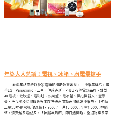
年終人人熱議！電視、冰箱、廚電最搶手
看準年終商機以及家電節能補助政策延長，「神腦年購節」攜
手LG、Panasonic、三星、伊萊克斯、PHILIPS等電器品牌，針對
4K電視、微波爐、電磁爐、烘烤爐、電冰箱、掃拖機器人、空淨
機、洗衣機及除濕機等祭出超狂優惠滿額再加碼送神腦幣，比如買
三星55吋4K電視(優惠價17,900元)，滿15,000元可拿1,500元神腦
幣，消費越多送越多。「神腦年購節」即日起開跑，全通路享多家