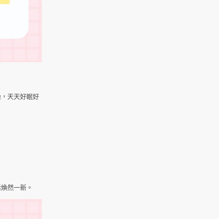
躁，天天好眠好
活煥然一新。