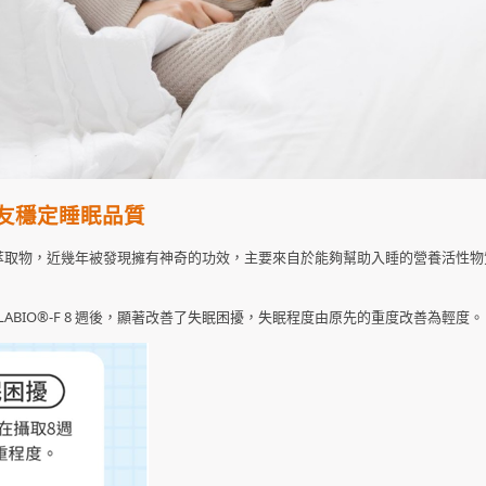
友穩定睡眠品質
發酵萃取物，近幾年被發現擁有神奇的功效，主要來自於能夠幫助入睡的營養活性
BIO®-F 8 週後，顯著改善了失眠困擾，失眠程度由原先的重度改善為輕度。