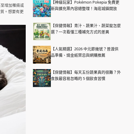
【神級玩家】Pokémon Pokepia 免費更
甚至增加罹癌或
新與擴充票內容總整理！海底城鎮開放
品質。想要有更
【保健情報】青汁、蔬果汁、蔬菜錠怎麼
選？一次看懂三種補充方式的差異
【人氣精選】2026 中元節幾號？普渡供
品準備、燒金紙禁忌與網購推薦
【保健情報】每天五份蔬果真的很難？外
食族最容易忽略的 5 個飲食習慣