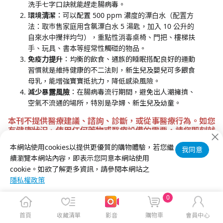
洗手七字口訣就能趕走腸病毒。
環境清潔
：可以配置 500 ppm 濃度的漂白水（配置方
法：取巿售家庭用含氯漂白水 5 湯匙，加入 10 公升的
自來水中攪拌均勻），重點性消毒桌椅、門把、樓梯扶
手、玩具、書本等經常性觸碰的物品。
免疫力提升
：均衡的飲食、通族的睡眠搭配良好的運動
習慣就是維持健康的不二法則，新生兒及嬰兒可多餵食
母乳，能增強寶寶抵抗力，降低感染風險。
減少暴露風險
：在腸病毒流行期間，避免出人潮擁擠、
空氣不流通的場所，特別是孕婦、新生兒及幼童。
本刊不提供醫療建議、諮詢、診斷，或從事醫療行為。如您
有健康狀況、使用任何藥物或醫療設備的需要，請您即刻就
診或尋求醫療專業者詢問意見，謝謝。
本網站使用cookies以提供更優質的購物體驗，若您繼
我同意
續瀏覽本網站內容，即表示您同意本網站使用
cookie。如欲了解更多資訊，請參閱本網站之
隱私權政策
0
首頁
收藏清單
影音
購物車
會員中心