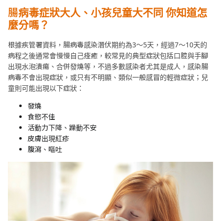
腸病毒症狀大人
、
小孩兒童大不同
你知道怎
麼分嗎？
根據疾管署資料，腸病毒感染潛伏期約為3～5天，經過7～10天的
病程之後通常會慢慢自己痊癒，較常見的典型症狀包括口腔與手腳
出現水泡潰瘍、合併發燒等，不過多數感染者尤其是成人，感染腸
病毒不會出現症狀，或只有不明顯、類似一般感冒的輕微症狀；兒
童則可能出現以下症狀：
發燒
食慾不佳
活動力下降、躁動不安
皮膚出現紅疹
腹瀉、嘔吐