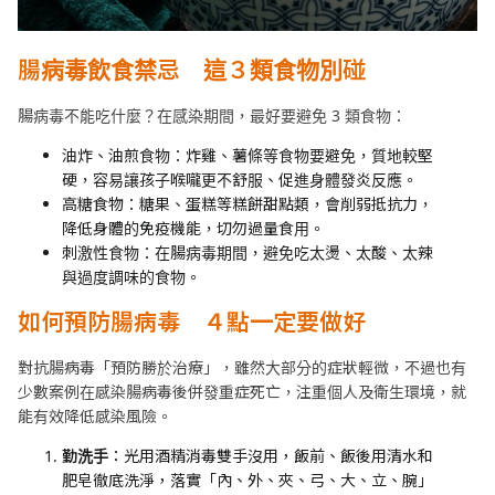
腸病毒飲食禁忌 這３類食物別碰
腸病毒不能吃什麼？在感染期間，最好要避免 3 類食物：
油炸、油煎食物：炸雞、薯條等食物要避免，質地較堅
硬，容易讓孩子喉嚨更不舒服、促進身體發炎反應。
高糖食物：糖果、蛋糕等糕餅甜點類，會削弱抵抗力，
降低身體的免疫機能，切勿過量食用。
刺激性食物：在腸病毒期間，避免吃太燙、太酸、太辣
與過度調味的食物。
如何預防腸病毒 ４點一定要做好
對抗腸病毒「預防勝於治療」，雖然大部分的症狀輕微，不過也有
少數案例在感染腸病毒後併發重症死亡，注重個人及衛生環境，就
能有效降低感染風險。
勤洗手
：光用酒精消毒雙手沒用，飯前、飯後用清水和
肥皂徹底洗淨，落實「內、外、夾、弓、大、立、腕」