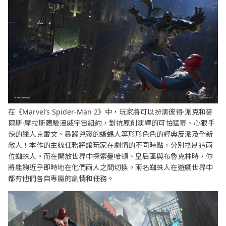
在《Marvel’s Spider-Man 2》中，玩家將可以扮演彼得·派克和麥
爾斯·摩拉斯體驗漫威宇宙紐約，對抗原創演繹的可怕猛毒、心狠手
辣的獵人克雷文、暴躁兇殘的蜥蜴人等形形色色的經典反派及全新
敵人！本作的主線任務將讓玩家在劇情的不同時點，分別控制這兩
位蜘蛛人。而在開放世界中探索曼哈頓、皇后區與布魯克林時，你
將能夠近乎即時地在他們兩人之間切換。兩名蜘蛛人在遊戲世界中
都有他們各自專屬的劇情和任務。