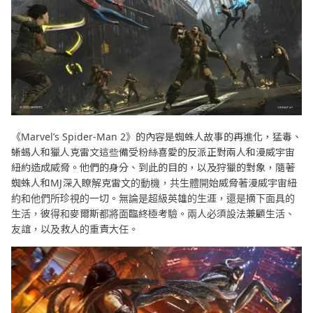
《Marvel’s Spider-Man 2》的內容是蜘蛛人故事的再進化，猛毒、
蜥蜴人和獵人克雷文這些備受粉絲喜愛的反派正對兩人和漫威宇宙
紐約造成威脅。他們的身分、到此的目的，以及狩獵的對象，隨著
蜘蛛人和MJ深入瞭解克雷文的動機，共生體開始威脅著漫威宇宙紐
約和他們所珍視的一切。無論是超級英雄的生涯，還是摘下面具的
生活，彼得和麥爾斯都將面臨終極考驗。兩人必須設法兼顧生活、
友誼，以及救人的重責大任。