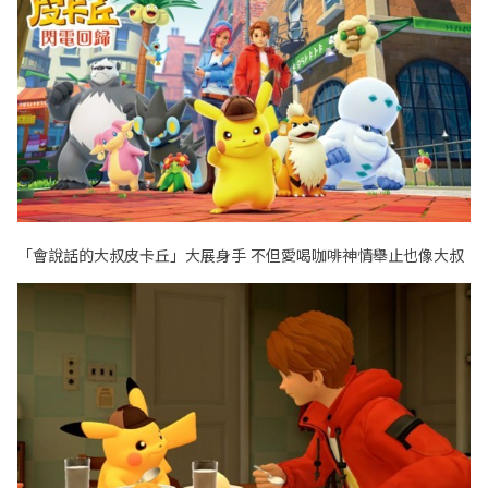
「會說話的大叔皮卡丘」大展身手 不但愛喝咖啡神情舉止也像大叔