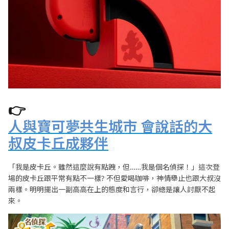
👉
人與寶可夢共生城市 會說話的大
叔皮卡丘成夥伴
「我是皮卡丘。雖然這麼說有點跩，但……我是個名偵探！」這次登
場的皮卡丘跟平常有點不一樣? 不但愛喝咖啡，神情舉止也跟大叔沒
兩樣。明明擺出一副高高在上的態度和言行，卻總是讓人討厭不起
來。