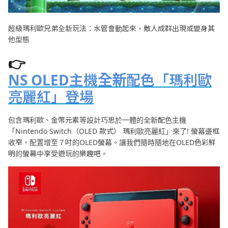
超級瑪利歐兄弟全新玩法：水管會動起來、敵人成群出現或變身其
他型態
👉
NS OLED
主機全新配色「瑪利歐
亮麗紅」登場
包含瑪利歐、金幣元素等設計巧思於一體的全新配色主機
「Nintendo Switch（OLED 款式） 瑪利歐亮麗紅」來了! 螢幕邊框
收窄，配置增至７吋的OLED螢幕。讓我們隨時隨地在OLED色彩鮮
明的螢幕中享受遊玩的樂趣吧。