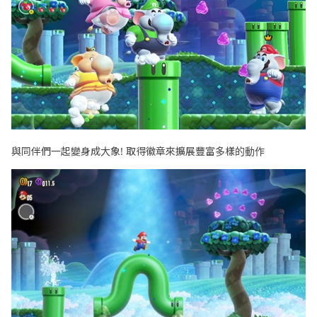
與同伴們一起變身成大象! 取得徽章來擴展豐富多樣的動作