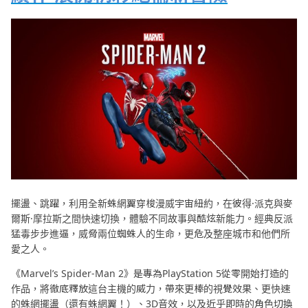
擺盪、跳躍，利用全新蛛網翼穿梭漫威宇宙紐約，在彼得·派克與麥
爾斯·摩拉斯之間快速切換，體驗不同故事與酷炫新能力。經典反派
猛毒步步進逼，威脅兩位蜘蛛人的生命，更危及整座城市和他們所
愛之人。
《Marvel’s Spider-Man 2》是專為PlayStation 5從零開始打造的
作品，將徹底釋放這台主機的威力，帶來更棒的視覺效果、更快速
的蛛網擺盪（還有蛛網翼！）、3D音效，以及近乎即時的角色切換