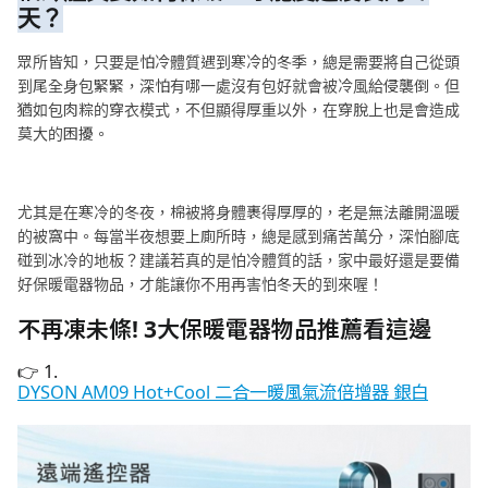
天？
眾所皆知，只要是怕冷體質遇到寒冷的冬季，總是需要將自己從頭
到尾全身包緊緊，深怕有哪一處沒有包好就會被冷風給侵襲倒。但
猶如包肉粽的穿衣模式，不但顯得厚重以外，在穿脫上也是會造成
莫大的困擾。
尤其是在寒冷的冬夜，棉被將身體裹得厚厚的，老是無法離開溫暖
的被窩中。每當半夜想要上廁所時，總是感到痛苦萬分，深怕腳底
碰到冰冷的地板？建議若真的是怕冷體質的話，家中最好還是要備
好保暖電器物品，才能讓你不用再害怕冬天的到來喔！
不再凍未條! 3大保暖電器物品推薦看這邊
👉 1.
DYSON AM09 Hot+Cool 二合一暖風氣流倍增器 銀白