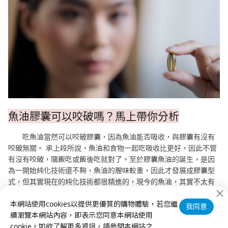
魚油膠囊可以咬破嗎？馬上帶你分析
吃魚油當然可以咬破膠囊，因為魚油能否吸收，與膠囊有沒有
咬破無關。 承上段所說，魚油和食物一起吃吸收比更好，因此不管
有沒有咬破，隨飯吃或飯後吃就對了。至於膠囊魚油的誕生，是因
為一開始純化技術還不夠，魚油的腥味較重，因此才發展成膠囊型
式，但其實現在的純化技術都很精進的，現今的魚油，其實不太有
味道。不過目前市面上的主流，還是膠囊狀的魚油商品為主，但如
本網站使用cookies以提供更優質的購物體驗，若您繼
果小孩不容易吞食膠囊，是可將魚油擠入牛奶或液體食物中吃下
我同意
續瀏覽本網站內容，即表示您同意本網站使用
肚。
cookie。如欲了解更多資訊，請參閱本網站之