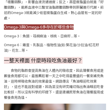
「壞膽固醇」，影響血液流通速度；反之，高密度脂蛋白就是「好
膽固醇」，能將血液中三酸甘油脂跟膽固醇帶到肝臟進行代謝。前
述的Omega-3就能減少低密度脂蛋白生成，對心血管有一定的好
處。
Omega-3與Omega-6多存在於哪些食物
Omega-3：魚類、荏胡麻油、核桃、亞麻籽...等。
Omega-6：雞蛋、乳製品、植物性油(如:葵花油/沙拉油/紅花籽
油)、花生...等。
一整天裡面 什麼時段吃魚油最好？
食物的脂肪會提高魚油在人體內的吸收度，因此隨餐食用或是
飯後食用都可以。最推薦趁著一天之中吃得最豐盛的一餐來補充魚
油，這時候吸收魚油的效果最佳。網路傳言「魚油睡前吃效果
好」，這也不能說對或錯，因為並沒有研究確切指出魚油睡前吃會
比較好，所以沒有科學的印證下，還是建議民眾魚油在隨餐服用或
餐後食用為佳。