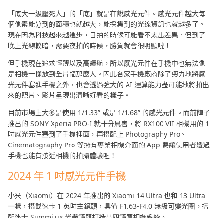
「底大一級壓死人」的「底」就是在說感光元件。感光元件越大每
個像素能分到的面積也就越大，能採集到的光線資訊也就越多了。
現在因為科技越來越進步，日拍的時候可能看不太出差異，但到了
晚上光線較暗，需要夜拍的時候，勝負就會很明顯啦！
但手機現在追求輕薄以及高續航，所以感光元件在手機中也無法像
是相機一樣放到全片幅那麼大。因此各家手機廠商除了努力地將感
光元件塞進手機之外，也會透過強大的 AI 運算能力盡可能地將拍出
來的照片、影片呈現出清晰好看的樣子。
目前市場上大多是使用 1/1.33” 或是 1/1.68” 的感光元件。而前陣子
推出的 SONY Xperia PRO-I 就十分厲害，將 RX100 VII 相機用的 1
吋感光元件塞到了手機裡面，再搭配上 Photography Pro、
Cinematography Pro 等擁有專業相機介面的 App 要讓使用者透過
手機也能有接近相機的拍攝體驗喔！
2024 年 1 吋感光元件手機
小米（Xiaomi）在 2024 年推出的 Xiaomi 14 Ultra 也和 13 Ultra
一樣，搭載徠卡 1 英吋主鏡頭，具備 F1.63-F4.0 無級可變光圈，搭
配徠卡 Summilux 光學鏡頭打造出四鏡頭相機系統。