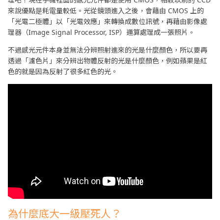
來說優點是耗電量較低。光從鏡頭進入之後，會藉由 CMOS 上的
「光電二極體」以「光電效應」來轉換成數位訊號，再藉由影像處
理器（Image Signal Processor, ISP）運算處理成一張照片。
不過感光元件本身並無法分辨照射進來的光是什麼顏色，所以要再
透過「濾色片」來分辨出物體反射的光是什麼顏色，例如蘋果是紅
色的就是因為反射了很多紅色的光。
為什麼底大一級壓死人？