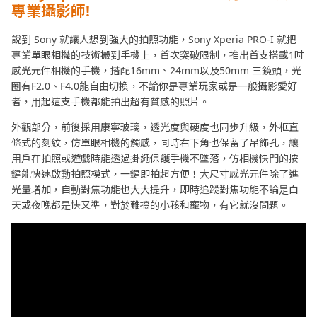
專業攝影師!
說到 Sony 就讓人想到強大的拍照功能，Sony Xperia PRO-I 就把
專業單眼相機的技術搬到手機上，首次突破限制，推出首支搭載1吋
感光元件相機的手機，搭配16mm、24mm以及50mm 三鏡頭，光
圈有F2.0、F4.0能自由切換，不論你是專業玩家或是一般攝影愛好
者，用起這支手機都能拍出超有質感的照片。
外觀部分，前後採用康寧玻璃，透光度與硬度也同步升級，外框直
條式的刻紋，仿單眼相機的觸感，同時右下角也保留了吊飾孔，讓
用戶在拍照或遊戲時能透過掛繩保護手機不墜落，仿相機快門的按
鍵能快速啟動拍照模式，一鍵即拍超方便！大尺寸感光元件除了進
光量增加，自動對焦功能也大大提升，即時追蹤對焦功能不論是白
天或夜晚都是快又準，對於難搞的小孩和寵物，有它就沒問題。