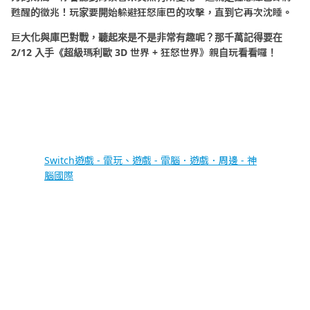
甦醒的徵兆！玩家要開始躲避狂怒庫巴的攻擊，直到它再次沈睡。
巨大化與庫巴對戰，聽起來是不是非常有趣呢？那千萬記得要在
2/12
入手《超級瑪利歐
3D
世界
+
狂怒世界》親自玩看看囉！
Switch遊戲 - 電玩、遊戲 - 電腦．遊戲．周邊 - 神
腦國際