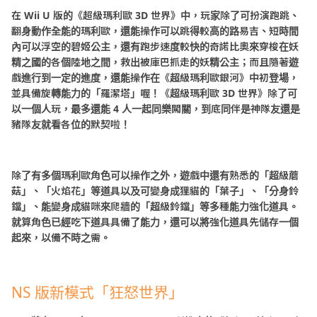
在
Wii U
版的《超級瑪利歐
3D
世界》中，玩家除了可扮演跑跳、
翻身動作全能的瑪利歐，還能操作可以跳得較高的路易吉、短時間
內可以浮空的碧姬公主，還有跑步速度較快的奇諾比奧來穿梭在妖
精之國的各個陸地之間，救出被庫巴抓走的妖精公主；而且隨著遊
戲進行到一定的進度，還能操作在《超級瑪利歐銀河》中初登場，
並具備旋轉能力的「羅潔塔」喔！《超級瑪利歐
3D
世界》除了可
以一個人玩，最多還能
4
人一起同樂闖關，到底同伴是神隊友還是
豬隊友就看各位的默契啦！
除了有多個瑪利歐角色可以操作之外，遊戲中還有熟悉的「超級蘑
菇」、「火焰花」等道具以及可變身成狸貓的「葉子」、「分身鈴
鐺」、能變身成貓咪來爬牆的「超級鈴鐺」等多種能力強化道具。
就算角色已經吃下道具具備了能力，還可以將強化道具先儲存一個
起來，以備不時之需。
NS 版新模式「狂怒世界」