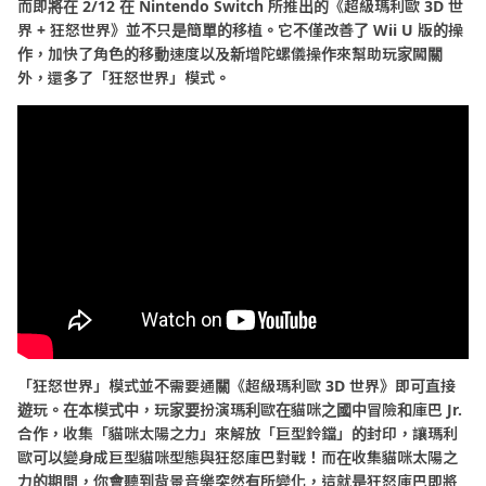
而即將在
2/12
在
Nintendo Switch
所推出的《超級瑪利歐
3D
世
界
+
狂怒世界》並不只是簡單的移植。它不僅改善了
Wii U
版的操
作，加快了角色的移動速度以及新增陀螺儀操作來幫助玩家闖關
外，還多了「狂怒世界」模式。
「狂怒世界」模式並不需要通關《超級瑪利歐
3D
世界》即可直接
遊玩。在本模式中，玩家要扮演瑪利歐在貓咪之國中冒險和庫巴
Jr.
合作，收集「貓咪太陽之力」來解放「巨型鈴鐺」的封印，讓瑪利
歐可以變身成巨型貓咪型態與狂怒庫巴對戰！而在收集貓咪太陽之
力的期間，你會聽到背景音樂突然有所變化，這就是狂怒庫巴即將