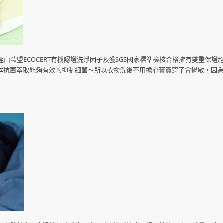
歐盟ECOCERT有機認證洗淨因子及獲SGS國家標準檢核合格擁有雙重保證
的草本抗菌萃取能夠有效的抑制細菌～所以衣物洗後不用擔心寶寶穿了會過敏，因