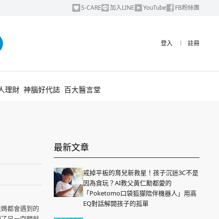
S-CARE
加入LINE
YouTube
FB粉絲團
登入
︱
註冊
人理財
神腦好代誌
百大醫言堂
最新文章
戒掉平板的育兒新救星！孩子沉迷3C不是
因為貪玩？AI教父黃仁勳都愛的
「Poketomo口袋狐獴陪伴機器人」用高
EQ對話解開孩子的孤單
爸媽都會遇到的
到了另一空間就