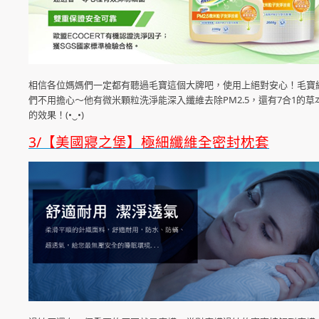
相信各位媽媽們一定都有聽過毛寶這個大牌吧，使用上絕對安心！毛寶經由
們不用擔心～他有微米顆粒洗淨能深入纖維去除PM2.5，還有7合1
的效果！(•‿•)
3/【美國寢之堡】極細纖維全密封枕套