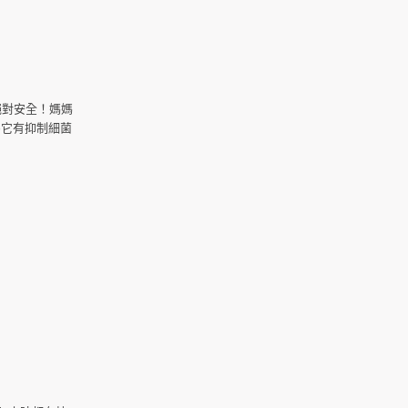
絕對安全！媽媽
為它有抑制細菌