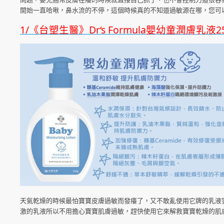
開始一直哈啾，鼻水流的不停，這個時候真的不知道過敏源在哪，您可
1/《台塑生醫》Dr‘s Formula嬰幼童潤膚乳液2
天氣乾燥的時候最怕寶寶皮膚過敏而發癢了，又不敢亂使用它牌的乳液
激的乳液所以不用擔心寶寶肌膚過敏，趕快使用它來解救寶寶乾燥的肌