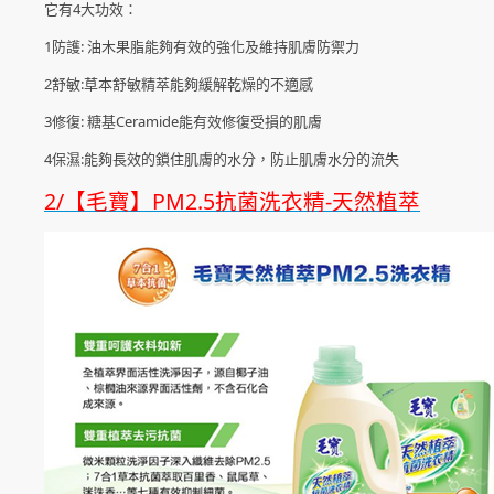
它有4大功效：
1防護: 油木果脂能夠有效的強化及維持肌膚防禦力
2舒敏:草本舒敏精萃能夠緩解乾燥的不適感
3修復: 糖基Ceramide能有效修復受損的肌膚
4保濕:能夠長效的鎖住肌膚的水分，防止肌膚水分的流失
2/【毛寶】PM2.5抗菌洗衣精-天然植萃