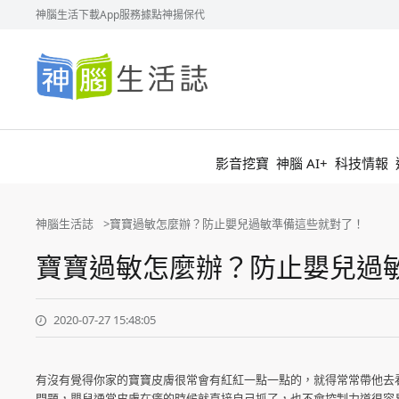
神腦生活
下載App
服務據點
神揚保代
神
腦
生
活
誌
影音挖寶
神腦 AI+
科技情報
神腦生活誌
寶寶過敏怎麼辦？防止嬰兒過敏準備這些就對了！
寶寶過敏怎麼辦？防止嬰兒過
2020-07-27 15:48:05
有沒有覺得你家的寶寶皮膚很常會有紅紅一點一點的，就得常常帶他去
問題，嬰兒通常皮膚在癢的時候就直接自己抓了，也不會控制力道很容