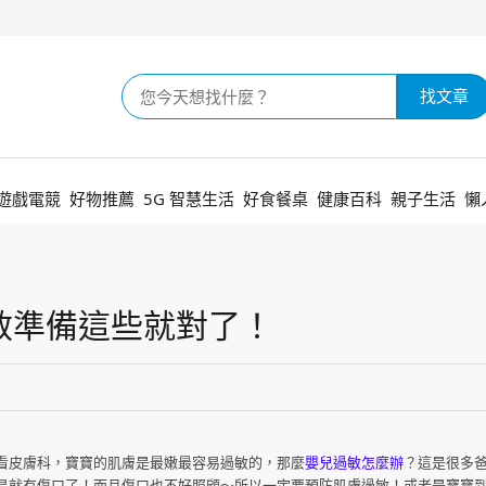
找文章
遊戲電競
好物推薦
5G 智慧生活
好食餐桌
健康百科
親子生活
懶
敏準備這些就對了！
看皮膚科，寶寶的肌膚是最嫩最容易過敏的，那麼
嬰兒過敏怎麼辦
？這是很多
易就有傷口了！而且傷口也不好照顧～所以一定要預防肌膚過敏！或者是寶寶