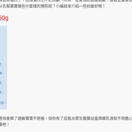
以先幫寶寶做些什麼樣的預防呢？小編就來介紹一些抗敏好物！
50g
害怕會擦了過敏寶寶不舒服，但你有了這瓶台塑生醫嬰幼童潤膚乳液就不用擔
膚吧！