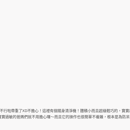
但不行啦帶重了XD不擔心！這裡有個隨身清淨機！體積小而且超級輕巧的，寶寶
怕寶寶過敏的爸媽們就不用擔心囉～而且它的操作也很簡單不複雜，根本是為防