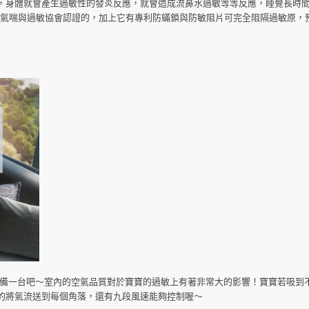
，身體就會產生過敏性的發炎反應，就會造成流鼻水過敏等等反應，睡覺長時間
A氣喘與過敏協會認證的，加上它有專利防蟎鎖與防敏阻片可完全阻隔過敏原，
須要準備一台吧～室內的空氣品質對於寶寶的過敏上有著非常大的影響！寶寶若吸到
的將氣流送到每個角落，還有九段風速能夠控制喔～