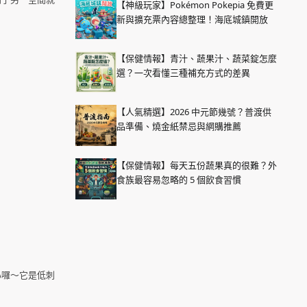
【神級玩家】Pokémon Pokepia 免費更
新與擴充票內容總整理！海底城鎮開放
【保健情報】青汁、蔬果汁、蔬菜錠怎麼
選？一次看懂三種補充方式的差異
【人氣精選】2026 中元節幾號？普渡供
品準備、燒金紙禁忌與網購推薦
【保健情報】每天五份蔬果真的很難？外
食族最容易忽略的 5 個飲食習慣
心囉～它是低刺