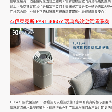
過敏原還有一個重要的原因就是塵螨，當對塵螨過敏的寶寶接觸到塵螨
頭上，所以其實枕套也是相當重要的！美國寢之寶是唯一通過美國AAF
在枕芯內滋生～加上它的材質非常親膚讓寶寶躺也覺得舒服又安心！
4/伊萊克斯 PA91-406GY 瑞典高效空氣清淨機
HEPA 13級抗菌濾網，5層過濾可以過濾抗菌！家中有寶寶的都必
信就會流鼻水鼻塞過敏呀，這款伊萊克斯空氣清淨機的五角設計能更快