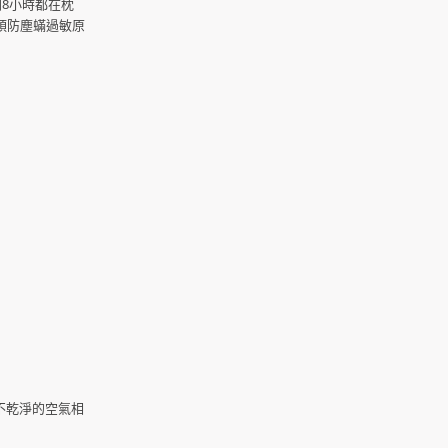
8小時都在枕
預防塵蟎過敏原
不乾淨的空氣相