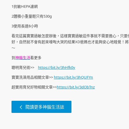
1抗敏HEPA濾網
2體積小重量輕只有530g
3使用長達8小時
看完這篇寶寶過敏怎麼辦後，這樣寶寶過敏這件事就不需要擔心，只要
好，自然就不會有起來嚎啕大哭的結果XD爸媽也才能夠安心地睡覺！
～
到
神腦生活
看更多
聰明育兒術>>
https://bit.ly/3hHfk0y
寶寶洗澡用品相關文章>>
https://bit.ly/3hQUFYn
超實用育兒好物相關文章>>
https://bit.ly/3dObTnz
閱讀更多神腦生活誌