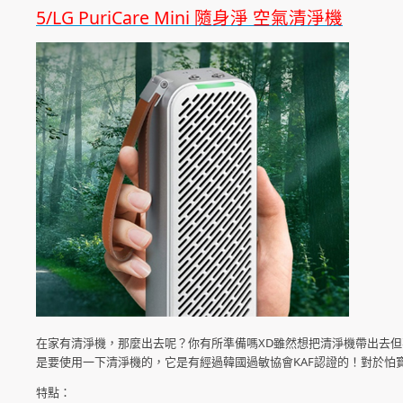
5/LG PuriCare Mini 隨身淨 空氣清淨機
在家有清淨機，那麼出去呢？你有所準備嗎XD雖然想把清淨機帶出去
是要使用一下清淨機的，它是有經過韓國過敏協會KAF認證的！對於
特點：