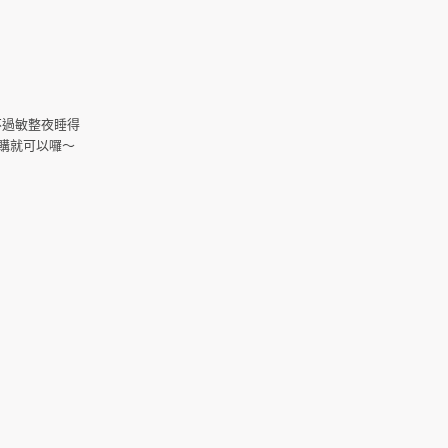
不過敏整夜睡得
購就可以囉～