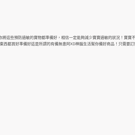
你將這些預防過敏的寶物都準備好，相信一定能夠減少寶寶過敏的狀況！寶寶
將東西都買好準備好這是所謂的有備無患阿XD神腦生活幫你備好商品！只需要訂