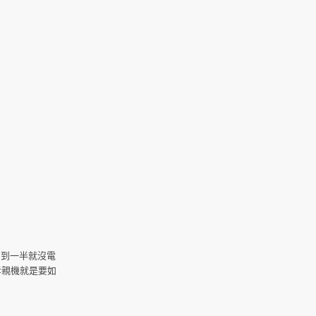
用到一半就沒電
孝親機就是要如