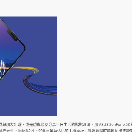
出遊、或是想與親友分享平日生活的點點滴滴，那 ASUS ZenFone 5Z 
感光元件，搭配6.2吋、90%高螢幕佔比的手機面板，讓媽媽隨時隨地拍出驚艷