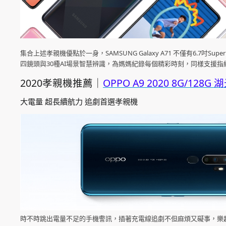
集合上述孝親機優點於一身，SAMSUNG Galaxy A71 不僅有6.7吋S
四鏡頭與30種AI場景智慧辨識，為媽媽紀錄每個精彩時刻，同樣支援
2020孝親機推薦｜
OPPO A9 2020 8G/128G
大電量 超長續航力 追劇首選孝親機
時不時跳出電量不足的手機警訊，插著充電線追劇不但麻煩又礙事，樂趣馬上掉