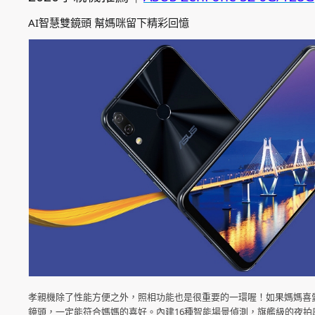
AI智慧雙鏡頭 幫媽咪留下精彩回憶
孝親機除了性能方便之外，照相功能也是很重要的一環喔！如果媽媽喜愛與朋友
鏡頭，一定能符合媽媽的喜好。內建16種智能場景偵測，旗艦級的夜拍