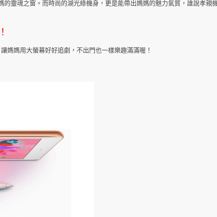
媽媽的靈魂之窗。而時尚的湖光綠機身，更是能帶出媽媽的魅力氣質，誰說孝親
！
，讓媽媽用大螢幕好好追劇，不出門也一樣樂趣滿滿喔！