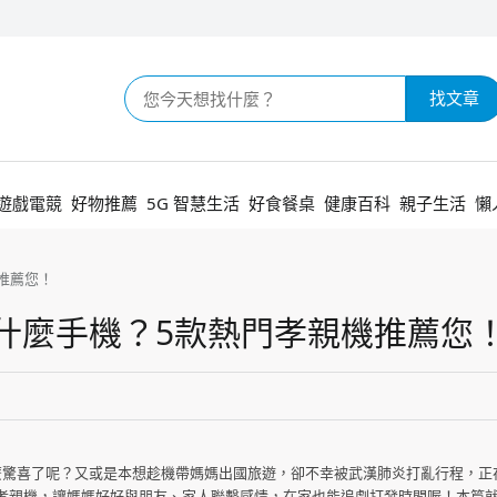
找文章
遊戲電競
好物推薦
5G 智慧生活
好食餐桌
健康百科
親子生活
懶
推薦您！
媽什麼手機？5款熱門孝親機推薦您
麼驚喜了呢？又或是本想趁機帶媽媽出國旅遊，卻不幸被武漢肺炎打亂行程，正
親機，讓媽媽好好與朋友、家人聯繫感情，在家也能追劇打發時間喔！本篇就帶來