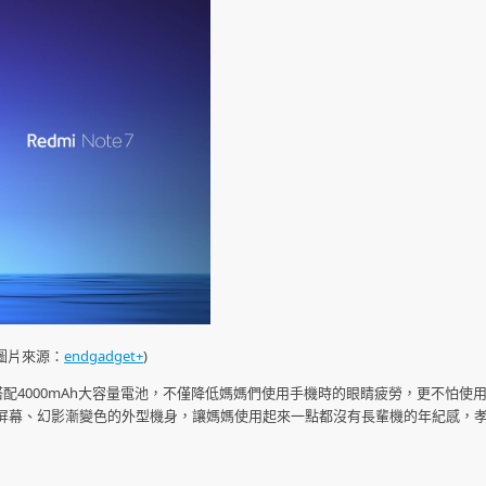
(圖片來源：
endgadget+
)
式，搭配4000mAh大容量電池，不僅降低媽媽們使用手機時的眼睛疲勞，更不怕使
屏幕、幻影漸變色的外型機身，讓媽媽使用起來一點都沒有長輩機的年紀感，