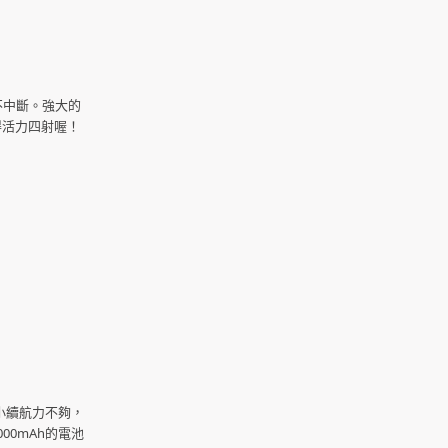
順暢不中斷。強大的
得活力四射喔！
小續航力不夠，
00mAh的電池