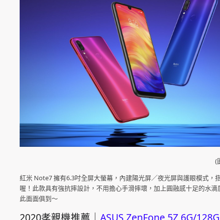
紅米 Note7 擁有6.3吋全屏大螢幕，內建陽光屏／夜光屏與護眼模
喔！此款具有強抗摔設計，不用擔心手滑摔壞，加上圓融感十足的水滴
此面面俱到～
2020孝親機推薦｜
ASUS ZenFone 5Z 6G/128G