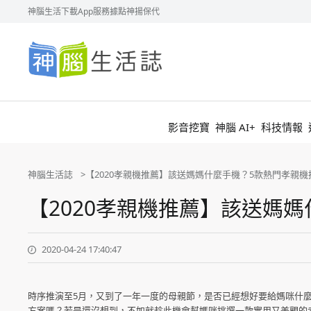
神腦生活
下載App
服務據點
神揚保代
神
腦
生
活
誌
影音挖寶
神腦 AI+
科技情報
神腦生活誌
【2020孝親機推薦】該送媽媽什麼手機？5款熱門孝親機
【2020孝親機推薦】該送媽
2020-04-24 17:40:47
時序推演至5月，又到了一年一度的母親節，是否已經想好要給媽咪什
方案嗎？若是還沒想到，不如就趁此機會幫媽咪挑選一款實用又美觀的孝