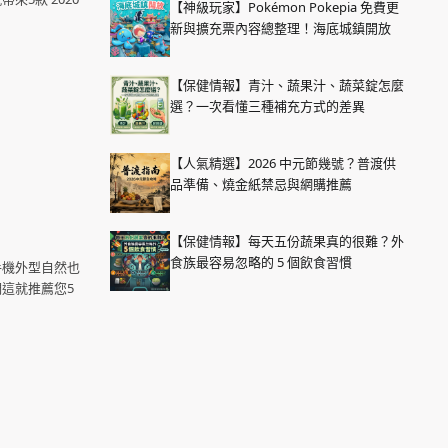
【神級玩家】Pokémon Pokepia 免費更
新與擴充票內容總整理！海底城鎮開放
【保健情報】青汁、蔬果汁、蔬菜錠怎麼
選？一次看懂三種補充方式的差異
【人氣精選】2026 中元節幾號？普渡供
品準備、燒金紙禁忌與網購推薦
【保健情報】每天五份蔬果真的很難？外
食族最容易忽略的 5 個飲食習慣
手機外型自然也
這就推薦您5