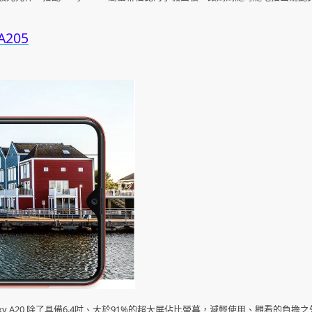
A205
xy A20 除了具備6.4吋、大於91%的超大屏佔比螢幕，減輕使用、觀看的負擔