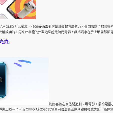
uper AMOLED Plus螢幕、4500mAh電池容量具備超強續航力，追劇看影片都
指紋解鎖功能，再來此機種的外觀造型超級時尚青春，讓媽媽拿在手上瞬間都顯
 湖光綠
媽媽喜歡在家悠閒追劇、看電影，最怕電量
一半。而 OPPO A9 2020 的電量可位居這五款孝親機推薦之冠，高達50