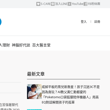
S-CARE
加入LINE
YouTube
FB粉絲團
登入
︱
註冊
人理財
神腦好代誌
百大醫言堂
！
最新文章
戒掉平板的育兒新救星！孩子沉迷3C不是
因為貪玩？AI教父黃仁勳都愛的
「Poketomo口袋狐獴陪伴機器人」用高
EQ對話解開孩子的孤單
在苦惱著替代
5款 2020