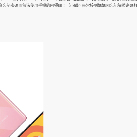
為忘記密碼而無法使用手機的困擾喔！（小編可是常接到媽媽因忘記解鎖密碼