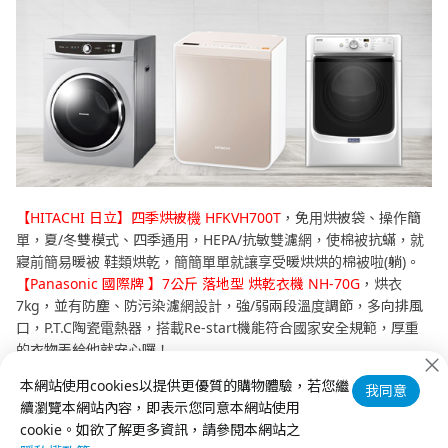
【HITACHI 日立】四季烘被機 HFKVH700T
，免用烘被袋、操作簡
單，夏/冬雙模式、四季通用，HEPA/抗敏雙濾網，使棉被抗蟎，就
寢前簡易暖被 鞋類烘乾，簡簡單單就讓享受暖烘烘的棉被啦(躺)。
【Panasonic 國際牌 】7公斤 落地型 烘乾衣機 NH-70G
，烘衣
7kg，並有防塵、防污染濾網設計，強/弱兩段溫度調節，多向排風
口，P.T.C陶瓷電熱器，搭載Re-start機能符合國家安全規範，厚重
的衣物丟給他就安心囉！
所以說，冬天就靠這三機，不但能有效除塵抗蟎，潮濕發霉的居家
本網站使用cookies以提供更優質的購物體驗，若您繼
我同意
問題也通通解決囉！
續瀏覽本網站內容，即表示您同意本網站使用
cookie。如欲了解更多資訊，請參閱本網站之