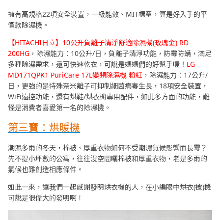
擁有高規格22項安全裝置，一級能效、MIT標章，算是好入手的平
價款除濕機。
【HITACHI日立】10公升負離子清淨舒適除濕機(玫瑰金) RD-
200HG
，除濕能力：10公升/日，負離子清淨功能，防霉防螨，滿足
多種除濕需求，還可快速乾衣，可說是媽媽們的好幫手喔！
LG
MD171QPK1 PuriCare 17L變頻除濕機 粉紅
，除濕能力：17公升/
日，更強的是特殊奈米離子可抑制細菌病毒生長，18項安全裝置，
WiFi遠控功能，還有烘鞋/烘衣櫥專用配件，如此多方面的功能，難
怪是消費者喜愛第一名的除濕機。
第三寶：烘暖機
潮濕多雨的冬天，棉被、厚重衣物如何不受潮濕氣候影響而長霉？
先不提小坪數的公寓，往往沒空間曬棉被和厚重衣物，老是多雨的
氣候也難創造相應條件。
如此一來，讓我們一起感謝發明烘衣機的人，在小編眼中烘衣(被)機
可說是很偉大的發明啊！