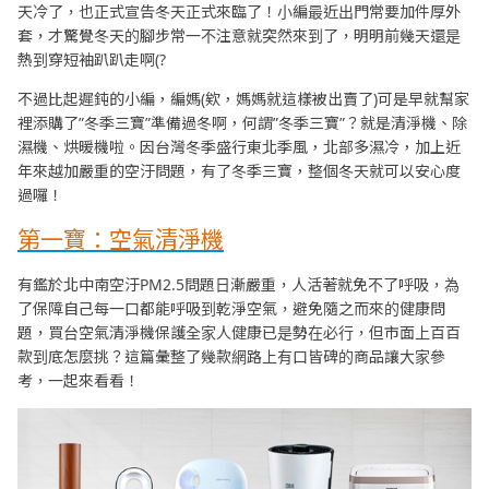
天冷了，也正式宣告冬天正式來臨了！小編最近出門常要加件厚外
套，才驚覺冬天的腳步常一不注意就突然來到了，明明前幾天還是
熱到穿短袖趴趴走啊(?
不過比起遲鈍的小編，編媽(欸，媽媽就這樣被出賣了)可是早就幫家
裡添購了”冬季三寶”準備過冬啊，何謂”冬季三寶”？就是清淨機、除
濕機、烘暖機啦。因台灣冬季盛行東北季風，北部多濕冷，加上近
年來越加嚴重的空汙問題，有了冬季三寶，整個冬天就可以安心度
過囉！
第一寶：空氣清淨機
有鑑於北中南空汙PM2.5問題日漸嚴重，人活著就免不了呼吸，為
了保障自己每一口都能呼吸到乾淨空氣，避免隨之而來的健康問
題，買台空氣清淨機保護全家人健康已是勢在必行，但市面上百百
款到底怎麼挑？這篇彙整了幾款網路上有口皆碑的商品讓大家參
考，一起來看看！