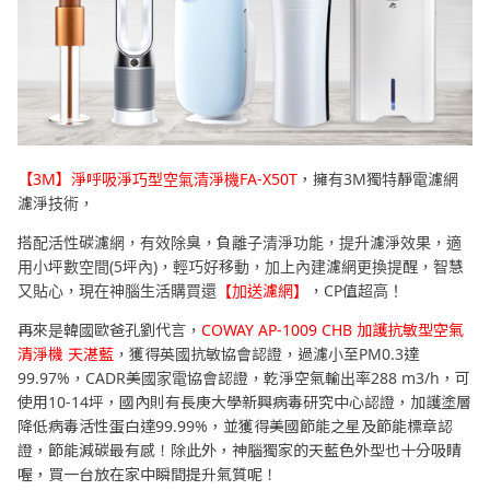
【3M】淨呼吸淨巧型空氣清淨機FA-X50T
，擁有3M獨特靜電濾網
濾淨技術，
搭配活性碳濾網，有效除臭，負離子清淨功能，提升濾淨效果，適
用小坪數空間(5坪內)，輕巧好移動，加上內建濾網更換提醒，智慧
又貼心，現在神腦生活購買還
【加送濾網】
，CP值超高！
再來是韓國歐爸孔劉代言，
COWAY AP-1009 CHB 加護抗敏型空氣
清淨機 天湛藍
，獲得英國抗敏協會認證，過濾小至PM0.3達
99.97%，CADR美國家電協會認證，乾淨空氣輸出率288 m3/h，可
使用10-14坪，國內則有長庚大學新興病毒研究中心認證，加護塗層
降低病毒活性蛋白達99.99%，並獲得美國節能之星及節能標章認
證，節能減碳最有感！除此外，神腦獨家的天藍色外型也十分吸睛
喔，買一台放在家中瞬間提升氣質呢！