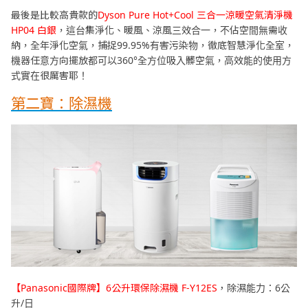
最後是比較高貴款的
Dyson Pure Hot+Cool 三合一涼暖空氣清淨機
HP04 白銀
，這台集淨化、暖風、涼風三效合一，不佔空間無需收
納，全年淨化空氣，捕捉99.95%有害污染物，徹底智慧淨化全室，
機器任意方向擺放都可以360°全方位吸入髒空氣，高效能的使用方
式實在很厲害耶！
第二寶：除濕機
【Panasonic國際牌】6公升環保除濕機 F-Y12ES
，除濕能力：6公
升/日