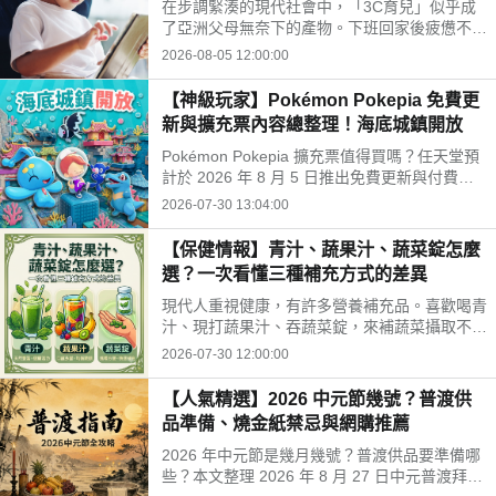
在步調緊湊的現代社會中，「3C育兒」似乎成
開孩子的孤單
了亞洲父母無奈下的產物。下班回家後疲憊不
堪，面對排山倒海的家務與工作訊息，為了換取
2026-08-05 12:00:00
片刻的安寧，我們常常不自覺地把平板或手機遞
給孩子。
【神級玩家】Pokémon Pokepia 免費更
新與擴充票內容總整理！海底城鎮開放
Pokémon Pokepia 擴充票值得買嗎？任天堂預
計於 2026 年 8 月 5 日推出免費更新與付費擴
充票第 1 彈「冒險泡泡海底的城鎮」。本文整
2026-07-30 13:04:00
理百變怪潛水新招式、瑪納霏解鎖條件、海底建
造與農作玩法，以及擴充票售價 TWD 840 的購
【保健情報】青汁、蔬果汁、蔬菜錠怎麼
買獎勵細節！
選？一次看懂三種補充方式的差異
現代人重視健康，有許多營養補充品。喜歡喝青
汁、現打蔬果汁、吞蔬菜錠，來補蔬菜攝取不
足。這三種方式哪不同？哪種適合自己？來了解
2026-07-30 12:00:00
常見補充方式，找出適合自己的好選擇!
【人氣精選】2026 中元節幾號？普渡供
品準備、燒金紙禁忌與網購推薦
2026 年中元節是幾月幾號？普渡供品要準備哪
些？本文整理 2026 年 8 月 27 日中元普渡拜拜