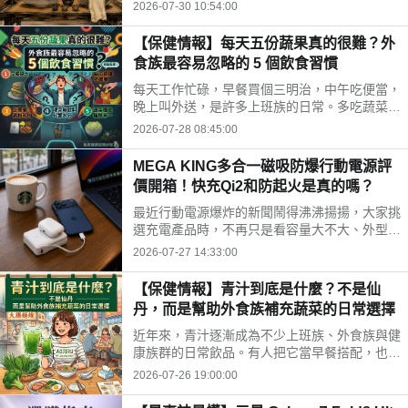
時間、水果三牲禁忌、燒金紙順序與種類，並推
2026-07-30 10:54:00
薦神腦線上購免運供品禮盒，讓你輕鬆拜得得體
不踩雷。
【保健情報】每天五份蔬果真的很難？外
食族最容易忽略的 5 個飲食習慣
每天工作忙碌，早餐買個三明治，中午吃便當，
晚上叫外送，是許多上班族的日常。多吃蔬菜、
水果，但落實到生活中卻不容易。你是不是也中
2026-07-28 08:45:00
了以下幾個外食族常見的飲食習慣?
MEGA KING多合一磁吸防爆行動電源評
價開箱！快充Qi2和防起火是真的嗎？
最近行動電源爆炸的新聞鬧得沸沸揚揚，大家挑
選充電產品時，不再只是看容量大不大、外型美
不美，更多是在問「這顆會不會爆？」剛好最近
2026-07-27 14:33:00
拿到這款標榜固態電池技術的 MEGA KING 100
00 固態磁吸防爆行動電源，直接開箱實測，帶
【保健情報】青汁到底是什麼？不是仙
大家看這款號稱防爆的固態磁吸行動電源到底值
丹，而是幫助外食族補充蔬菜的日常選擇
不值得入手。
近年來，青汁逐漸成為不少上班族、外食族與健
康族群的日常飲品。有人把它當早餐搭配，也有
人下午沖一杯補充營養，但也因為網路資訊眾
2026-07-26 19:00:00
多，不少人對青汁仍存在許多迷思。