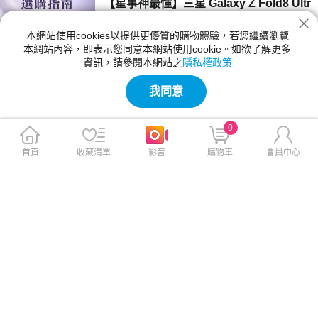
【星事神最懂】三星 Galaxy Z Fold8 Ultr
a、Z Fold8 與 Flip8 登場！
本網站使用cookies以提供更優質的購物體驗，若您繼續瀏覽
三星 Z Fold8 Ultra、Fold8 與 Flip8 該買哪一
本網站內容，即表示您同意本網站使用cookie。如欲了解更多
款？本文詳細比較三款摺疊手機的螢幕尺寸、相
資訊，請參閱本網站之
隱私權政策
機規格與電池續航力。Fold8 Ultra 主打 8 吋大
2026-07-23 12:04:00
螢幕與 2 億畫素鏡頭；Fold8 重 201g 最輕巧；
我同意
Flip8 擁有 4.1 吋封面螢幕，幫你精準挑選最合
【神級玩家】2026 台灣國產遊戲推薦！4
適機型。
款必玩 Steam 獨立新作
0
2026 年台灣獨立遊戲有哪些必玩？本文精選
《紅眼露比》、《莉莉幻想曲》、《大尾松鼠》
首頁
收藏清單
影音
購物車
會員中心
與《亞路塔》四款 2026 年 Steam 台灣國產遊
2026-07-23 11:05:00
戲新作。為你解析 Boss Rush 類魂、動作經
營、點擊解謎與節奏打擊等不同玩法風格，提供
【保健情報】食安事件引發關注，與其焦
遊戲價格、平台需求與實測選購建議，幫你迅速
慮「排毒」，不如從每天的飲食習慣開始
找到最適合的國產遊戲！
近期食安議題持續受到關注，不少民眾重新檢視
每天吃進肚子的食物，也讓排毒、解毒、苯駢芘
等成為熱門話題。營養師提醒，與其找尋快速排
2026-07-23 11:00:00
毒，不如從飲食、水分、作息，來調整才是更重
要的長久方法。
【影刻臺灣】2026 夏季煙火懶人包：大
稻埕的古今風華之旅