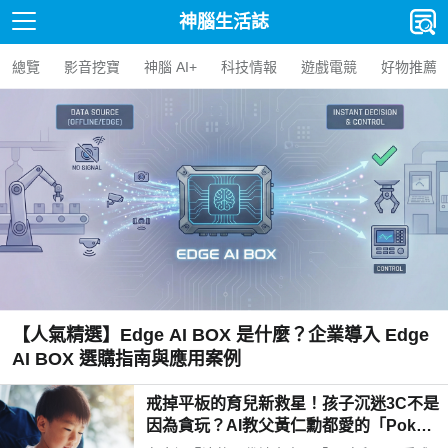
神腦生活誌
總覽
影音挖寶
神腦 AI+
科技情報
遊戲電競
好物推薦
【人氣精選】Edge AI BOX 是什麼？企業導入 Edge
AI BOX 選購指南與應用案例
戒掉平板的育兒新救星！孩子沉迷3C不是
因為貪玩？AI教父黃仁勳都愛的「Poketo
mo口袋狐獴陪伴機器人」用高EQ對話解