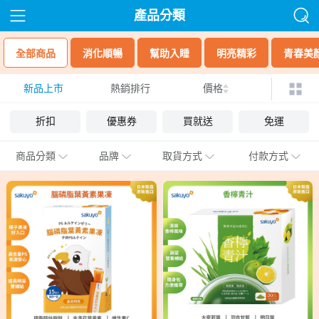
產品分類
全部商品
消化順暢
幫助入睡
明亮精彩
青春美
新品上市
熱銷排行
價格
折扣
優惠券
買就送
免運
商品分類
品牌
取貨方式
付款方式