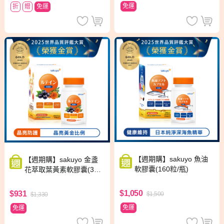
免運
折
贈
免運
【週期購】sakuyo 魚油
【週期購】sakuyo 金盞
軟膠囊(160粒/瓶)
花萃取葉黃素軟膠囊(30
粒/瓶)
$1,050
$931
$1,500
$1,330
免運
免運