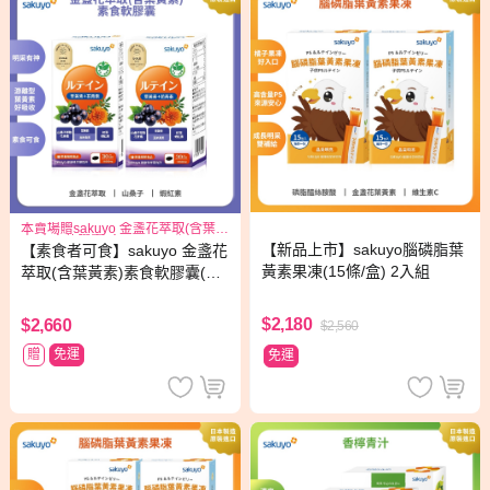
本賣場贈sakuyo 金盞花萃取(含葉黃
素)素食軟膠囊(食品)(30顆/瓶)*1
【新品上市】sakuyo腦磷脂葉
【素食者可食】sakuyo 金盞花
黃素果凍(15條/盒) 2入組
萃取(含葉黃素)素食軟膠囊(食
品)(30顆/瓶) 2入組
$2,180
$2,660
$2,560
贈
免運
免運