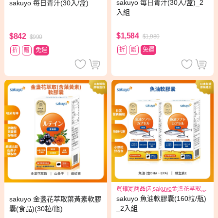
sakuyo 每日青汁(30入/盒)_2
sakuyo 每日青汁(30入/盒)
1
入組
$1,584
$842
$1,980
$990
折
贈
免運
折
贈
免運
買指定商品送 sakuyo金盞花萃取
(含葉黃素)素食軟膠囊(食品)三日份
sakuyo 魚油軟膠囊(160粒/瓶)
sakuyo 金盞花萃取葉黃素軟膠
_2入組
囊(食品)(30粒/瓶)