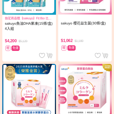
指定商品贈【sakuyo】Fit Bio 比菲
德氏菌盒裝版15日份(15條/盒)*1盒
sakuyo 櫻花益生菌(30條/盒)
sakuyo魚油DHA果凍(15條/盒)
4入組
$1,062
$4,200
$1,180
$5,120
贈
免運
贈
免運