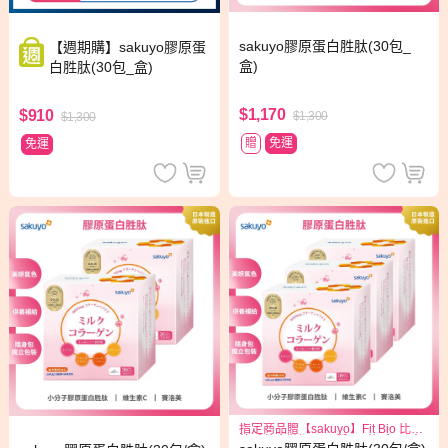
sakuyo膠原蛋白胜肽(30包_
【週期購】sakuyo膠原蛋
盒)
白胜肽(30包_盒)
$1,170
$910
$1,300
$1,300
贈
免運
免運
指定商品贈【sakuyo】Fit Bio 比菲
德氏菌盒裝版15日份(15條/盒)*1盒