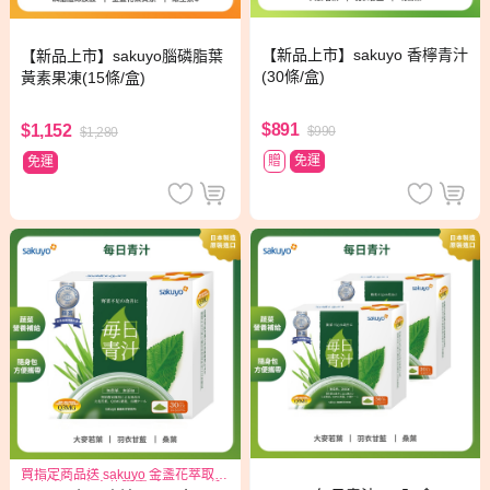
【新品上市】sakuyo 香檸青汁
【新品上市】sakuyo腦磷脂葉
(30條/盒)
黃素果凍(15條/盒)
$891
$1,152
$990
$1,280
贈
免運
免運
買指定商品送 sakuyo 金盞花萃取
(含葉黃素)素食軟膠囊(食品)三日份*