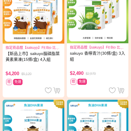
指定商品贈【sakuyo】Fit Bio 比菲
指定商品贈【sakuyo】Fit Bio 比菲
德氏菌盒裝版15日份(15條/盒)*1盒
德氏菌盒裝版15日份(15條/盒)*1盒
sakuyo 香檸青汁(30條/盒) 3入
【新品上市】sakuyo腦磷脂葉
組
黃素果凍(15條/盒) 4入組
$2,490
$4,200
$2,970
$5,120
贈
免運
贈
免運