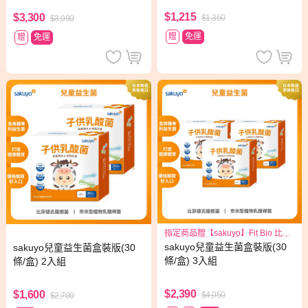
$1,215
$3,300
$1,350
$3,990
贈
免運
贈
免運
指定商品贈【sakuyo】Fit Bio 比菲
德氏菌盒裝版15日份(15條/盒)*1盒
sakuyo兒童益生菌盒裝版(30
sakuyo兒童益生菌盒裝版(30
條/盒) 3入組
條/盒) 2入組
$2,390
$1,600
$4,050
$2,700