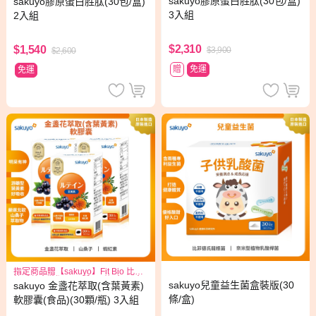
sakuyo膠原蛋白胜肽(30包/盒)
sakuyo膠原蛋白胜肽(30包/盒)
3入組
2入組
$2,310
$1,540
$3,900
$2,600
贈
免運
免運
指定商品贈【sakuyo】Fit Bio 比菲
德氏菌盒裝版15日份(15條/盒)*1盒
sakuyo兒童益生菌盒裝版(30
sakuyo 金盞花萃取(含葉黃素)
條/盒)
軟膠囊(食品)(30顆/瓶) 3入組