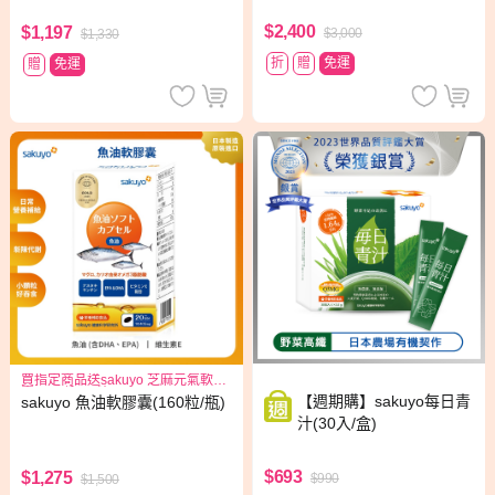
$2,400
$1,197
$3,000
$1,330
折
贈
免運
贈
免運
買指定商品送sakuyo 芝麻元氣軟膠
囊15日份(30粒入)*1
【週期購】sakuyo每日青
sakuyo 魚油軟膠囊(160粒/瓶)
汁(30入/盒)
$693
$1,275
$990
$1,500