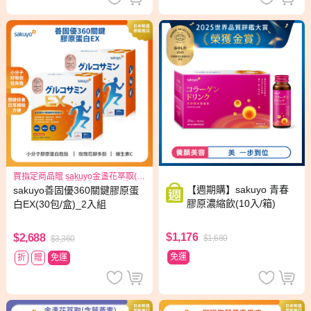
買指定商品贈 sakuyo金盞花萃取(含
葉黃素)素食軟膠囊(食品)三日份
【週期購】sakuyo 青春
sakuyo善固優360關鍵膠原蛋
膠原濃縮飲(10入/箱)
白EX(30包/盒)_2入組
$1,176
$2,688
$1,680
$3,360
免運
折
贈
免運