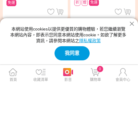
折
贈
免運
免運
本網站使用cookies以提供更優質的購物體驗，若您繼續瀏覽
本網站內容，即表示您同意本網站使用cookie。如欲了解更多
資訊，請參閱本網站之
隱私權政策
我同意
0
首頁
收藏清單
影音
購物車
會員中心
指定商品贈【sakuyo】Fit Bio 比菲
指定商品贈【sakuyo】Fit Bio 比菲
德氏菌盒裝版15日份(15條/盒)*1盒
德氏菌盒裝版15日份(15條/盒)*1盒
sakuyo Fit Bio 比菲德氏菌盒
sakuyo 櫻花益生菌(30條/盒) 3
裝版(30條/盒) 3入組
入組
$4,990
$2,660
$6,000
$3,540
折
贈
免運
折
贈
免運