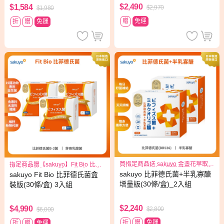
$2,490
$1,584
$2,970
$1,980
贈
免運
折
贈
免運
買指定商品送 sakuyo 金盞花萃取
指定商品贈【sakuyo】Fit Bio 比菲
(含葉黃素)素食軟膠囊(食品)三日份
德氏菌盒裝版15日份(15條/盒)*1盒
sakuyo 比菲德氏菌+半乳寡醣
sakuyo Fit Bio 比菲德氏菌盒
增量版(30條/盒)_2入組
裝版(30條/盒) 3入組
$2,240
$4,990
$2,800
$6,000
折
贈
免運
折
贈
免運