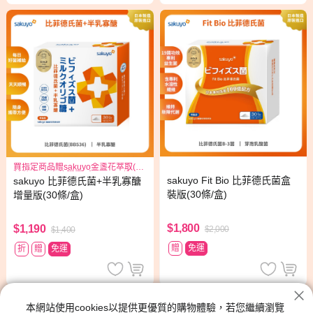
買指定商品贈sakuyo金盞花萃取(含
葉黃素)素食軟膠囊(食品)三日份*1
sakuyo Fit Bio 比菲德氏菌盒
sakuyo 比菲德氏菌+半乳寡醣
裝版(30條/盒)
增量版(30條/盒)
$1,800
$1,190
$2,000
$1,400
贈
免運
折
贈
免運
消化順暢
本網站使用cookies以提供更優質的購物體驗，若您繼續瀏覽