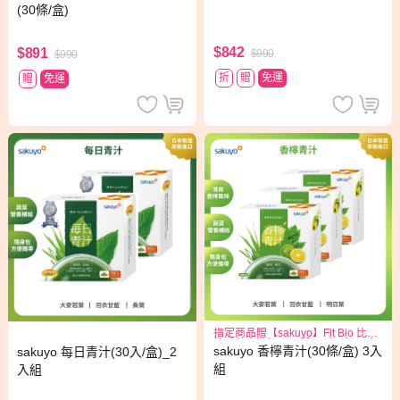
(30條/盒)
$842
$891
$990
$990
折
贈
免運
贈
免運
指定商品贈【sakuyo】Fit Bio 比菲
德氏菌盒裝版15日份(15條/盒)*1盒
sakuyo 香檸青汁(30條/盒) 3入
sakuyo 每日青汁(30入/盒)_2
組
入組