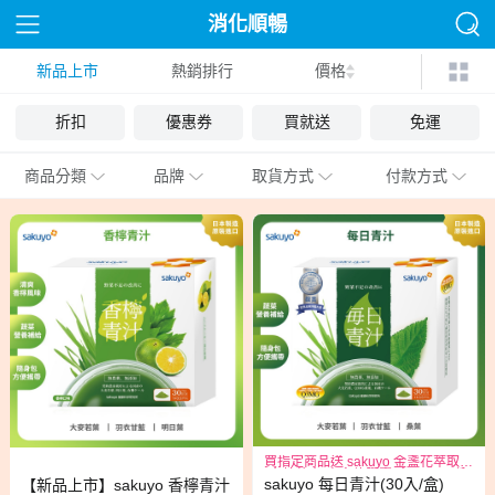
消化順暢
新品上市
熱銷排行
價格
折扣
優惠券
買就送
免運
商品分類
品牌
取貨方式
付款方式
買指定商品送 sakuyo 金盞花萃取
(含葉黃素)素食軟膠囊(食品)三日份*
sakuyo 每日青汁(30入/盒)
【新品上市】sakuyo 香檸青汁
1