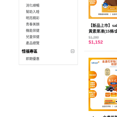
消化順暢
幫助入睡
明亮精彩
青春美顏
【新品上市】sa
機能保健
黃素果凍(15條/
兒童保健
$1,280
$1,152
產品總覽
惜福專區
即期優惠