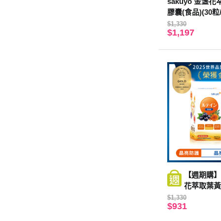
sakuyo 金盞
膠囊(食品)(30粒
$1,330
$1,197
【週期購】s
花萃取葉黃
粒/瓶)
$1,330
$931