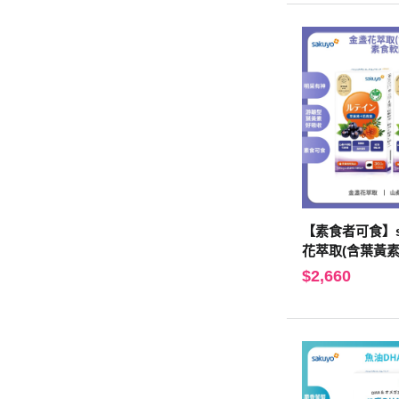
【素食者可食】sa
花萃取(含葉黃素
(食品)(30顆/瓶)
$2,660