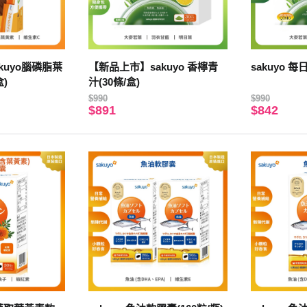
kuyo腦磷脂葉
【新品上市】sakuyo 香檸青
sakuyo 每
盒)
汁(30條/盒)
$990
$990
$891
$842