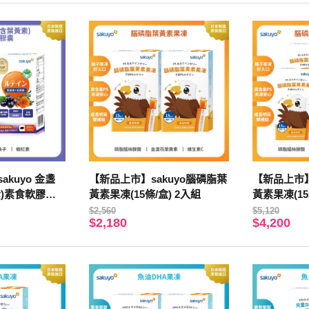
kuyo 金盞
【新品上市】sakuyo腦磷脂葉
【新品上市】
)素食軟膠囊
黃素果凍(15條/盒) 2入組
黃素果凍(15
 2入組
$2,560
$5,120
$2,180
$4,200