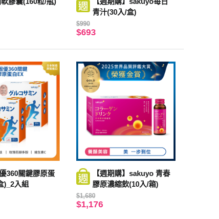
油軟膠囊(160粒/瓶)
【週期購】sakuyo每日
青汁(30入/盒)
$990
$693
固優360關鍵膠原蛋
【週期購】sakuyo 青春
盒)_2入組
膠原濃縮飲(10入/箱)
$1,680
$1,176