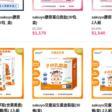
akuyo膠原
sakuyo膠原蛋白胜肽(30包_
sakuyo膠
0包_盒)
盒)
2入組
$1,300
$2,600
$1,170
$1,540
花萃取(含葉黃素)
sakuyo兒童益生菌盒裝版(30
sakuyo兒
軟膠囊(食品)(30顆/瓶) 3入組
條/盒)
條/盒) 2入組