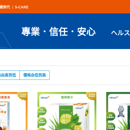
揚保代
S-CARE
專業．信任．安心
ヘルス
格由高到低
價格由低到高