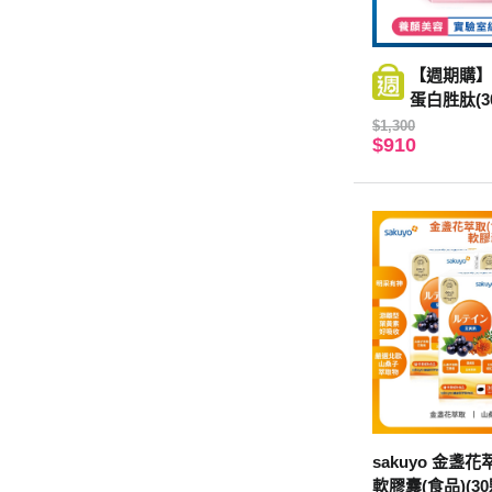
【週期購】s
蛋白胜肽(3
$1,300
$910
sakuyo 金盞