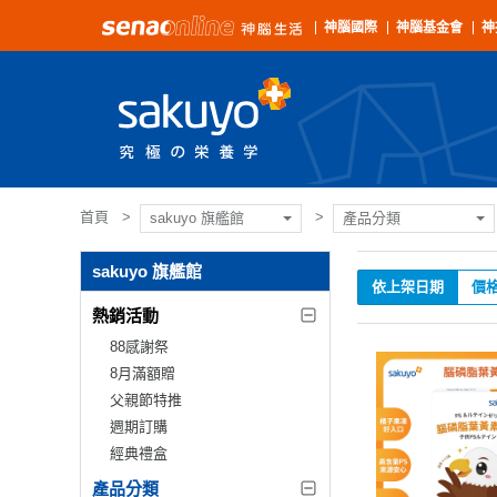
神腦國際
神腦基金會
神
首頁
sakuyo 旗艦館
產品分類
sakuyo 旗艦館
依上架日期
價
熱銷活動
88感謝祭
8月滿額贈
父親節特推
週期訂購
經典禮盒
產品分類