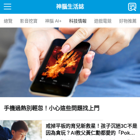
神腦生活誌
總覽
影音挖寶
神腦 AI+
科技情報
遊戲電競
好物推薦
手機過熱別輕忽！小心這些問題找上門
戒掉平板的育兒新救星！孩子沉迷3C不是
因為貪玩？AI教父黃仁勳都愛的「Poketo
mo口袋狐獴陪伴機器人」用高EQ對話解