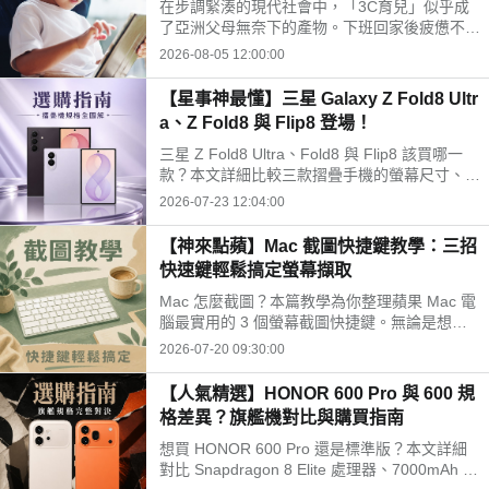
在步調緊湊的現代社會中，「3C育兒」似乎成
開孩子的孤單
了亞洲父母無奈下的產物。下班回家後疲憊不
堪，面對排山倒海的家務與工作訊息，為了換取
2026-08-05 12:00:00
片刻的安寧，我們常常不自覺地把平板或手機遞
給孩子。
【星事神最懂】三星 Galaxy Z Fold8 Ultr
a、Z Fold8 與 Flip8 登場！
三星 Z Fold8 Ultra、Fold8 與 Flip8 該買哪一
款？本文詳細比較三款摺疊手機的螢幕尺寸、相
機規格與電池續航力。Fold8 Ultra 主打 8 吋大
2026-07-23 12:04:00
螢幕與 2 億畫素鏡頭；Fold8 重 201g 最輕巧；
Flip8 擁有 4.1 吋封面螢幕，幫你精準挑選最合
【神來點蘋】Mac 截圖快捷鍵教學：三招
適機型。
快速鍵輕鬆搞定螢幕擷取
Mac 怎麼截圖？本篇教學為你整理蘋果 Mac 電
腦最實用的 3 個螢幕截圖快捷鍵。無論是想擷
取整個螢幕（Shift + Command + 3）、自訂部
2026-07-20 09:30:00
分區域（Shift + Command + 4），還是只擷取
特定單一視窗，按照步驟操作就能一秒搞定，大
【人氣精選】HONOR 600 Pro 與 600 規
幅提升你的工作效率！
格差異？旗艦機對比與購買指南
想買 HONOR 600 Pro 還是標準版？本文詳細
對比 Snapdragon 8 Elite 處理器、7000mAh 續