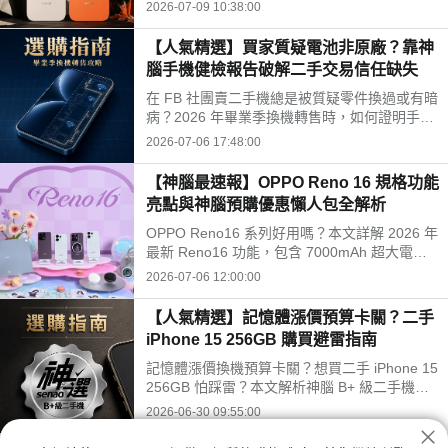
航與 2 億畫素 AI 相機的規格差異，助您在 202
2026-07-09 10:38:00
6 年 7 月做出最划算的購買決策。
【人氣精選】買家質疑電池非原廠？靠神
腦手機健檢報告破解二手交易信任缺失
在 FB 社團賣二手機總是被質疑零件換過或有暗
病？2026 年畢業季換機轉售時，如何證明手機
零件為原廠且功能正常？本文教你利用神腦手機
2026-07-06 17:48:00
健檢服務獲取專業硬體電氣檢測報告，有效解決
交易信任問題，讓二手機順利轉手賣出好價格。
【神腦最速報】OPPO Reno 16 規格功能
亮點與神腦預購優惠懶人包全解析
OPPO Reno16 系列好用嗎？本文詳解 2026 年
最新 Reno16 功能，包含 7000mAh 超大電
池、IP69K 防水認證與首創電子泡泡鏡配件。針
2026-07-06 12:00:00
對 Z 世代與追星族設計，支援 AI 動態拼貼與 9
種復古相機模式，讓社群創作更自由。
【人氣精選】記憶體漲價預算卡關？二手
iPhone 15 256GB 購買避雷指南
記憶體漲價換機預算卡關？想買二手 iPhone 15
256GB 怕踩雷？本文解析神腦 B+ 級二手機機
況，包含 70% 電池健康度、外觀刮痕實情與 6
2026-06-30 09:55:00
個月原廠級保固條款，幫精打細算族評估是否值
得入手。