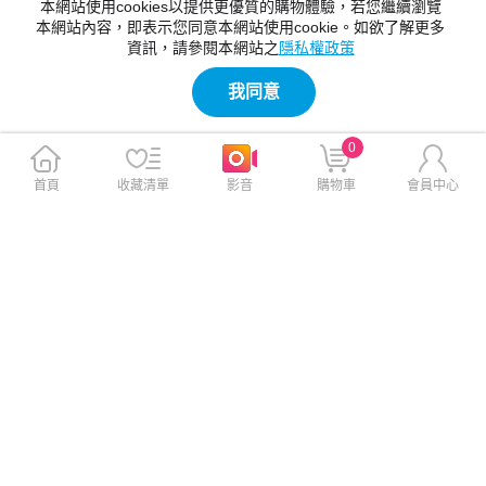
【人氣精選】買冷氣必看！變頻定頻、窗
本網站使用cookies以提供更優質的購物體驗，若您繼續瀏覽
本網站內容，即表示您同意本網站使用cookie。如欲了解更多
型分離式挑選全攻略
資訊，請參閱本網站之
隱私權政策
買冷氣變頻還是定頻好？窗型與分離式冷氣怎麼
選最安靜？本文詳細解析冷氣降溫原理與壓縮機
我同意
運作差異，並用表格對比變頻、定頻的優缺點與
2026-06-24 11:59:00
適合情境。同時整理 2026 年政府節能補助最高
省 5,000 元的精打細算訣竅，幫你選出最省電
0
【星事神最懂】聊天老是找不到合適貼
速配的機型！
圖？Galaxy AI 幫你輕鬆生成
首頁
收藏清單
影音
購物車
會員中心
聊天老是找不到適合的貼圖嗎？2026 年最新的
Samsung Galaxy S26 系列內建 Galaxy AI「創
意工作室」，只要輸入文字就能直接生成專屬貼
2026-06-18 13:27:00
圖與貼圖組。本文圖解如何從三星鍵盤與 Sams
ung Notes 快速建立、傳送及刪除自製貼圖，讓
【人氣精選】2026 世界盃足球賽完整賽
聊天與筆記更有趣！
程與台灣轉播平台總整理
2026 世界盃足球賽什麼時候開打？轉播頻道哪
裡看？本屆世足擴編至 48 強，於 2026 年 6 月
12 日起由美加墨三國聯合主辦。本文整理台灣
2026-06-11 17:55:00
時間賽程表、轉播平台差異以及賽制變革，幫你
快速掌握觀賽重點。
【神來點蘋】iOS 27 升級總整理：Siri AI
解析與支援機型清單