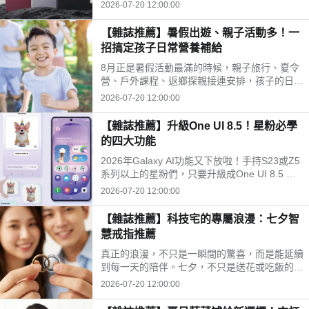
撼的革新。不單是規格的例行升級，更是將AI技
2026-07-20 12:00:00
術與頂級硬體深度結合，向所有熱愛影像紀錄的
玩家，遞出最難以抗拒的邀請函。
【雜誌推薦】暑假出遊、親子活動多！一
招搞定孩子日常營養補給
8月正是暑假活動最滿的時候，親子旅行、夏令
營、戶外課程、返鄉探親接連安排，孩子的日常
作息與飲食節奏容易跟著變動。除了準備防曬、
2026-07-20 12:00:00
換洗衣物與外出用品，家長也希望能在忙碌行程
中，幫孩子維持穩定的日常營養補給。
【雜誌推薦】升級One UI 8.5！星粉必學
的四大功能
2026年Galaxy AI功能又下放啦！手持S23或Z5
系列以上的星粉們，只要升級成One UI 8.5 也
能無痛享用。到底這些Galaxy AI能幫忙搞定多
2026-07-20 12:00:00
少日常麻煩？此篇直接帶你拆解！
【雜誌推薦】科技宅的專屬浪漫：七夕智
慧戒指推薦
真正的浪漫，不只是一瞬間的驚喜，而是能延續
到每一天的陪伴。七夕，不只是送花或吃飯的日
子。比起短暫停留在節日裡的感動，一份能融入
2026-07-20 12:00:00
生活、在日常中默默照顧彼此心情的禮物，反而
更有溫度，也更長久。