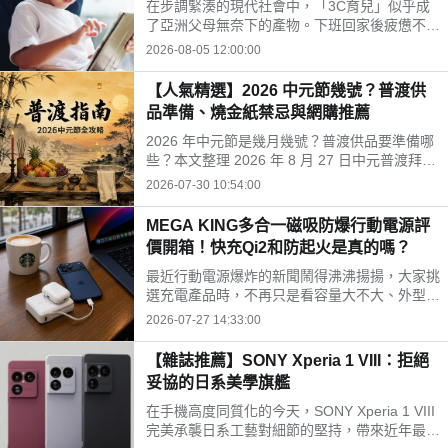
在步調緊湊的現代社會中，「3C育兒」似乎成
開孩子的孤單
了亞洲父母無奈下的產物。下班回家後疲憊不
堪，面對排山倒海的家務與工作訊息，為了換取
2026-08-05 12:00:00
片刻的安寧，我們常常不自覺地把平板或手機遞
給孩子。
【人氣精選】2026 中元節幾號？普渡供
品準備、燒金紙禁忌與網購推薦
2026 年中元節是幾月幾號？普渡供品要準備哪
些？本文整理 2026 年 8 月 27 日中元普渡拜拜
時間、水果三牲禁忌、燒金紙順序與種類，並推
2026-07-30 10:54:00
薦神腦線上購免運供品禮盒，讓你輕鬆拜得得體
不踩雷。
MEGA KING多合一磁吸防爆行動電源評
價開箱！快充Qi2和防起火是真的嗎？
最近行動電源爆炸的新聞鬧得沸沸揚揚，大家挑
選充電產品時，不再只是看容量大不大、外型美
不美，更多是在問「這顆會不會爆？」剛好最近
2026-07-27 14:33:00
拿到這款標榜固態電池技術的 MEGA KING 100
00 固態磁吸防爆行動電源，直接開箱實測，帶
【雜誌推薦】SONY Xperia 1 VIII：拒絕
大家看這款號稱防爆的固態磁吸行動電源到底值
妥協的日系美學旗艦
不值得入手。
在手機高度同質化的今天，SONY Xperia 1 VIII
完美承襲日系工藝對細節的堅持，帶來近年最震