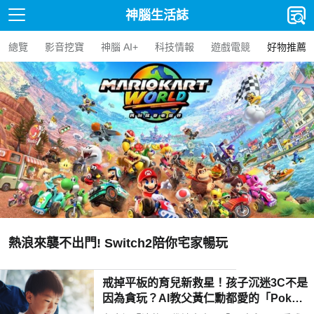
神腦生活誌
總覽
影音挖寶
神腦 AI+
科技情報
遊戲電競
好物推薦
熱浪來襲不出門! Switch2陪你宅家暢玩
戒掉平板的育兒新救星！孩子沉迷3C不是
因為貪玩？AI教父黃仁勳都愛的「Poketo
mo口袋狐獴陪伴機器人」用高EQ對話解