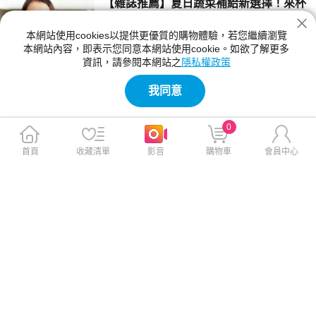
【雜誌推薦】夏日蔬菜補給新選擇！來杯
香檸青汁開啟每日活力
本網站使用cookies以提供更優質的購物體驗，若您繼續瀏覽
8月正值盛夏，高溫天氣讓許多人食慾改變，飲
本網站內容，即表示您同意本網站使用cookie。如欲了解更多
食也變得更加不固定。早餐匆忙解決、中午外
資訊，請參閱本網站之
隱私權政策
食、晚上聚餐，蔬菜攝取不足成為不少現代人的
2026-07-20 12:00:00
共同生活型態。這時候，方便又清爽的日常補給
我同意
方式，便成為許多人關注的新選擇。
【雜誌推薦】夏日蔬菜補給新選擇！來杯
香檸青汁開啟每日活力
0
8月正值盛夏，高溫天氣讓許多人食慾改變，飲
食也變得更加不固定。早餐匆忙解決、中午外
首頁
收藏清單
影音
購物車
會員中心
食、晚上聚餐，蔬菜攝取不足成為不少現代人的
2026-07-20 12:00:00
共同生活型態。這時候，方便又清爽的日常補給
方式，便成為許多人關注的新選擇。
【雜誌推薦】iPhone相機突然模糊？兇手
可能是這個習慣
明明手機沒摔過、沒進水，但某天打開iPhone
相機時，卻發現照片怎麼拍都不清楚，甚至出現
無法對焦、畫面抖動等問題。許多人第一時間會
2026-07-20 11:00:00
以為是鏡頭老化或硬體瑕疵，但其實罪魁禍首可
能是每天都在做的事——把iPhone固定在機車
【雜誌推薦】讓爸爸回家好好放鬆！2026
或重機上導航。
父親節最暖禮