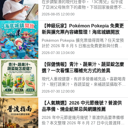
在步調緊湊的現代社會中，「3C育兒」似乎成
開孩子的孤單
了亞洲父母無奈下的產物。下班回家後疲憊不
堪，面對排山倒海的家務與工作訊息，為了換取
2026-08-05 12:00:00
片刻的安寧，我們常常不自覺地把平板或手機遞
給孩子。
【神級玩家】Pokémon Pokepia 免費更
新與擴充票內容總整理！海底城鎮開放
Pokémon Pokepia 擴充票值得買嗎？任天堂預
計於 2026 年 8 月 5 日推出免費更新與付費擴
充票第 1 彈「冒險泡泡海底的城鎮」。本文整
2026-07-30 13:04:00
理百變怪潛水新招式、瑪納霏解鎖條件、海底建
造與農作玩法，以及擴充票售價 TWD 840 的購
【保健情報】青汁、蔬果汁、蔬菜錠怎麼
買獎勵細節！
選？一次看懂三種補充方式的差異
現代人重視健康，有許多營養補充品。喜歡喝青
汁、現打蔬果汁、吞蔬菜錠，來補蔬菜攝取不
足。這三種方式哪不同？哪種適合自己？來了解
2026-07-30 12:00:00
常見補充方式，找出適合自己的好選擇!
【人氣精選】2026 中元節幾號？普渡供
品準備、燒金紙禁忌與網購推薦
2026 年中元節是幾月幾號？普渡供品要準備哪
些？本文整理 2026 年 8 月 27 日中元普渡拜拜