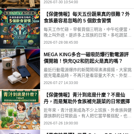
時間、水果三牲禁忌、燒金紙順序與種類，並推
2026-07-30 10:54:00
薦神腦線上購免運供品禮盒，讓你輕鬆拜得得體
不踩雷。
【保健情報】每天五份蔬果真的很難？外
食族最容易忽略的 5 個飲食習慣
每天工作忙碌，早餐買個三明治，中午吃便當，
晚上叫外送，是許多上班族的日常。多吃蔬菜、
水果，但落實到生活中卻不容易。你是不是也中
2026-07-28 08:45:00
了以下幾個外食族常見的飲食習慣?
MEGA KING多合一磁吸防爆行動電源評
價開箱！快充Qi2和防起火是真的嗎？
最近行動電源爆炸的新聞鬧得沸沸揚揚，大家挑
選充電產品時，不再只是看容量大不大、外型美
不美，更多是在問「這顆會不會爆？」剛好最近
2026-07-27 14:33:00
拿到這款標榜固態電池技術的 MEGA KING 100
00 固態磁吸防爆行動電源，直接開箱實測，帶
【保健情報】青汁到底是什麼？不是仙
大家看這款號稱防爆的固態磁吸行動電源到底值
丹，而是幫助外食族補充蔬菜的日常選擇
不值得入手。
近年來，青汁逐漸成為不少上班族、外食族與健
康族群的日常飲品。有人把它當早餐搭配，也有
人下午沖一杯補充營養，但也因為網路資訊眾
2026-07-26 19:00:00
多，不少人對青汁仍存在許多迷思。