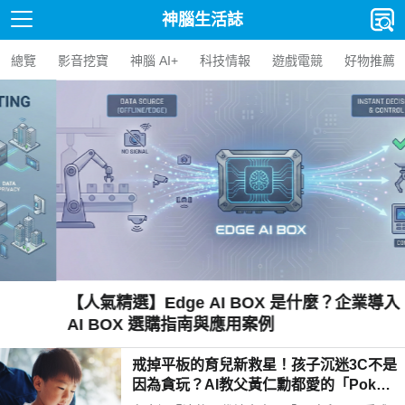
神腦生活誌
總覽
影音挖寶
神腦 AI+
科技情報
遊戲電競
好物推薦
【人氣精選】Edge AI BOX 是什麼？企業導入 Edge
AI BOX 選購指南與應用案例
戒掉平板的育兒新救星！孩子沉迷3C不是
因為貪玩？AI教父黃仁勳都愛的「Poketo
mo口袋狐獴陪伴機器人」用高EQ對話解