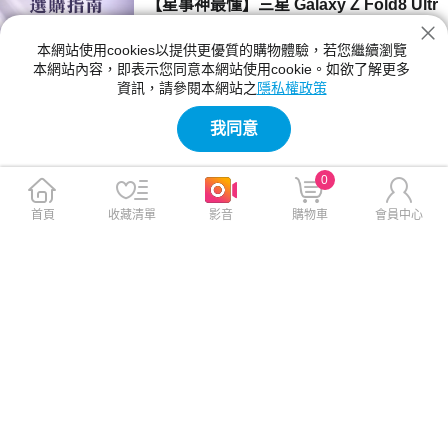
【星事神最懂】三星 Galaxy Z Fold8 Ultr
a、Z Fold8 與 Flip8 登場！
本網站使用cookies以提供更優質的購物體驗，若您繼續瀏覽
三星 Z Fold8 Ultra、Fold8 與 Flip8 該買哪一
本網站內容，即表示您同意本網站使用cookie。如欲了解更多
款？本文詳細比較三款摺疊手機的螢幕尺寸、相
資訊，請參閱本網站之
隱私權政策
機規格與電池續航力。Fold8 Ultra 主打 8 吋大
2026-07-23 12:04:00
螢幕與 2 億畫素鏡頭；Fold8 重 201g 最輕巧；
我同意
Flip8 擁有 4.1 吋封面螢幕，幫你精準挑選最合
【神級玩家】2026 台灣國產遊戲推薦！4
適機型。
款必玩 Steam 獨立新作
0
2026 年台灣獨立遊戲有哪些必玩？本文精選
《紅眼露比》、《莉莉幻想曲》、《大尾松鼠》
首頁
收藏清單
影音
購物車
會員中心
與《亞路塔》四款 2026 年 Steam 台灣國產遊
2026-07-23 11:05:00
戲新作。為你解析 Boss Rush 類魂、動作經
營、點擊解謎與節奏打擊等不同玩法風格，提供
【保健情報】食安事件引發關注，與其焦
遊戲價格、平台需求與實測選購建議，幫你迅速
慮「排毒」，不如從每天的飲食習慣開始
找到最適合的國產遊戲！
近期食安議題持續受到關注，不少民眾重新檢視
每天吃進肚子的食物，也讓排毒、解毒、苯駢芘
等成為熱門話題。營養師提醒，與其找尋快速排
2026-07-23 11:00:00
毒，不如從飲食、水分、作息，來調整才是更重
要的長久方法。
【影刻臺灣】2026 夏季煙火懶人包：大
稻埕的古今風華之旅