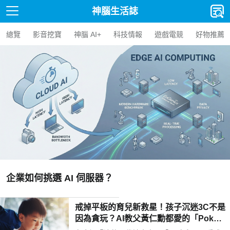
神腦生活誌
總覽
影音挖寶
神腦 AI+
科技情報
遊戲電競
好物推薦
【人氣精選】Edge AI BOX 
AI BOX 選購指南與應用案例
戒掉平板的育兒新救星！孩子沉迷3C不是
因為貪玩？AI教父黃仁勳都愛的「Poketo
mo口袋狐獴陪伴機器人」用高EQ對話解