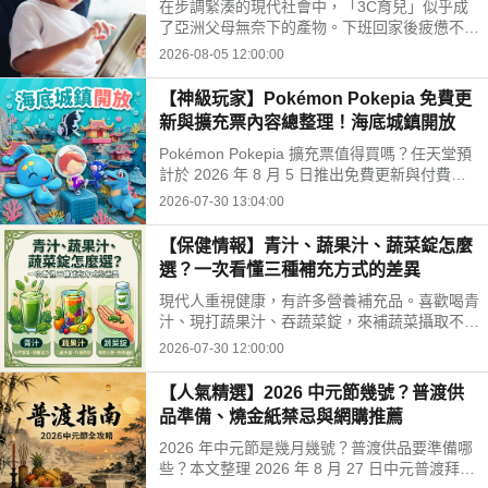
在步調緊湊的現代社會中，「3C育兒」似乎成
開孩子的孤單
了亞洲父母無奈下的產物。下班回家後疲憊不
堪，面對排山倒海的家務與工作訊息，為了換取
2026-08-05 12:00:00
片刻的安寧，我們常常不自覺地把平板或手機遞
給孩子。
【神級玩家】Pokémon Pokepia 免費更
新與擴充票內容總整理！海底城鎮開放
Pokémon Pokepia 擴充票值得買嗎？任天堂預
計於 2026 年 8 月 5 日推出免費更新與付費擴
充票第 1 彈「冒險泡泡海底的城鎮」。本文整
2026-07-30 13:04:00
理百變怪潛水新招式、瑪納霏解鎖條件、海底建
造與農作玩法，以及擴充票售價 TWD 840 的購
【保健情報】青汁、蔬果汁、蔬菜錠怎麼
買獎勵細節！
選？一次看懂三種補充方式的差異
現代人重視健康，有許多營養補充品。喜歡喝青
汁、現打蔬果汁、吞蔬菜錠，來補蔬菜攝取不
足。這三種方式哪不同？哪種適合自己？來了解
2026-07-30 12:00:00
常見補充方式，找出適合自己的好選擇!
【人氣精選】2026 中元節幾號？普渡供
品準備、燒金紙禁忌與網購推薦
2026 年中元節是幾月幾號？普渡供品要準備哪
些？本文整理 2026 年 8 月 27 日中元普渡拜拜