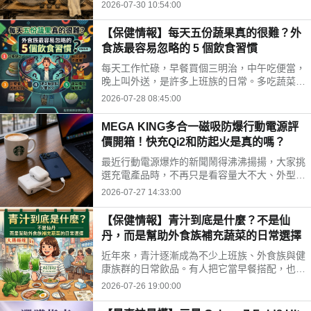
時間、水果三牲禁忌、燒金紙順序與種類，並推
2026-07-30 10:54:00
薦神腦線上購免運供品禮盒，讓你輕鬆拜得得體
不踩雷。
【保健情報】每天五份蔬果真的很難？外
食族最容易忽略的 5 個飲食習慣
每天工作忙碌，早餐買個三明治，中午吃便當，
晚上叫外送，是許多上班族的日常。多吃蔬菜、
水果，但落實到生活中卻不容易。你是不是也中
2026-07-28 08:45:00
了以下幾個外食族常見的飲食習慣?
MEGA KING多合一磁吸防爆行動電源評
價開箱！快充Qi2和防起火是真的嗎？
最近行動電源爆炸的新聞鬧得沸沸揚揚，大家挑
選充電產品時，不再只是看容量大不大、外型美
不美，更多是在問「這顆會不會爆？」剛好最近
2026-07-27 14:33:00
拿到這款標榜固態電池技術的 MEGA KING 100
00 固態磁吸防爆行動電源，直接開箱實測，帶
【保健情報】青汁到底是什麼？不是仙
大家看這款號稱防爆的固態磁吸行動電源到底值
丹，而是幫助外食族補充蔬菜的日常選擇
不值得入手。
近年來，青汁逐漸成為不少上班族、外食族與健
康族群的日常飲品。有人把它當早餐搭配，也有
人下午沖一杯補充營養，但也因為網路資訊眾
2026-07-26 19:00:00
多，不少人對青汁仍存在許多迷思。