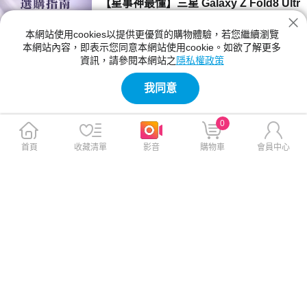
【星事神最懂】三星 Galaxy Z Fold8 Ultr
a、Z Fold8 與 Flip8 登場！
本網站使用cookies以提供更優質的購物體驗，若您繼續瀏覽
三星 Z Fold8 Ultra、Fold8 與 Flip8 該買哪一
本網站內容，即表示您同意本網站使用cookie。如欲了解更多
款？本文詳細比較三款摺疊手機的螢幕尺寸、相
資訊，請參閱本網站之
隱私權政策
機規格與電池續航力。Fold8 Ultra 主打 8 吋大
2026-07-23 12:04:00
螢幕與 2 億畫素鏡頭；Fold8 重 201g 最輕巧；
我同意
Flip8 擁有 4.1 吋封面螢幕，幫你精準挑選最合
【神級玩家】2026 台灣國產遊戲推薦！4
適機型。
款必玩 Steam 獨立新作
0
2026 年台灣獨立遊戲有哪些必玩？本文精選
《紅眼露比》、《莉莉幻想曲》、《大尾松鼠》
首頁
收藏清單
影音
購物車
會員中心
與《亞路塔》四款 2026 年 Steam 台灣國產遊
2026-07-23 11:05:00
戲新作。為你解析 Boss Rush 類魂、動作經
營、點擊解謎與節奏打擊等不同玩法風格，提供
【保健情報】食安事件引發關注，與其焦
遊戲價格、平台需求與實測選購建議，幫你迅速
慮「排毒」，不如從每天的飲食習慣開始
找到最適合的國產遊戲！
近期食安議題持續受到關注，不少民眾重新檢視
每天吃進肚子的食物，也讓排毒、解毒、苯駢芘
等成為熱門話題。營養師提醒，與其找尋快速排
2026-07-23 11:00:00
毒，不如從飲食、水分、作息，來調整才是更重
要的長久方法。
【影刻臺灣】2026 夏季煙火懶人包：大
稻埕的古今風華之旅