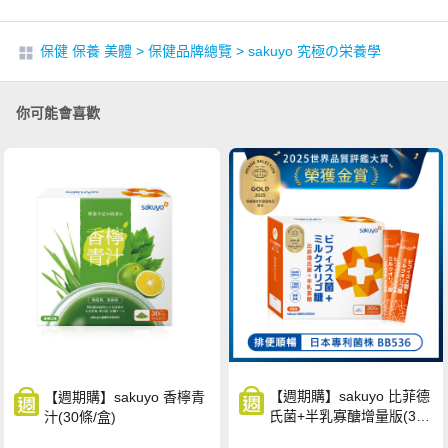
保健 保養 美體
>
保健品牌總覽
>
sakuyo 究極の栄養學
你可能會喜歡
【週期購】sakuyo 比菲德
【週期購】sakuyo 香檸青
氏菌+半乳寡醣增量版(30
汁(30條/盒)
條/盒)