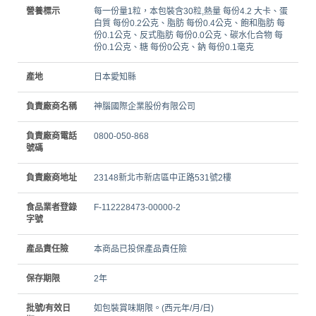
營養標示
每一份量1粒，本包裝含30粒,熱量 每份4.2 大卡、蛋
白質 每份0.2公克、脂肪 每份0.4公克、飽和脂肪 每
份0.1公克、反式脂肪 每份0.0公克、碳水化合物 每
份0.1公克、糖 每份0公克、鈉 每份0.1毫克
產地
日本愛知縣
負責廠商名稱
神腦國際企業股份有限公司
負責廠商電話
0800-050-868
號碼
負責廠商地址
23148新北市新店區中正路531號2樓
食品業者登錄
F-112228473-00000-2
字號
產品責任險
本商品已投保產品責任險
保存期限
2年
批號/有效日
如包裝賞味期限。(西元年/月/日)