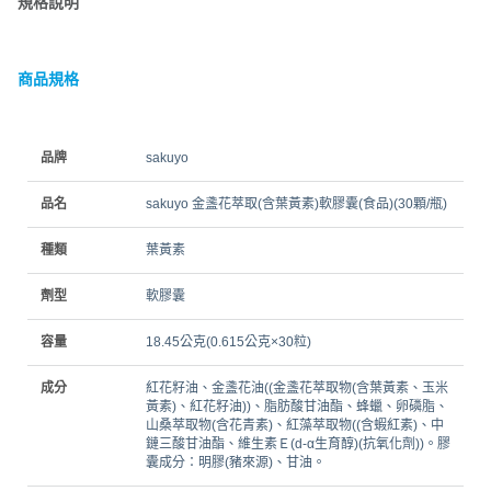
規格說明
商品規格
品牌
sakuyo
品名
sakuyo 金盞花萃取(含葉黃素)軟膠囊(食品)(30顆/瓶)
種類
葉黃素
劑型
軟膠囊
容量
18.45公克(0.615公克×30粒)
成分
紅花籽油、金盞花油((金盞花萃取物(含葉黃素、玉米
黃素)、紅花籽油))、脂肪酸甘油酯、蜂蠟、卵磷脂、
山桑萃取物(含花青素)、紅藻萃取物((含蝦紅素)、中
鏈三酸甘油酯、維生素Ｅ(d-α生育醇)(抗氧化劑))。膠
囊成分：明膠(豬來源)、甘油。