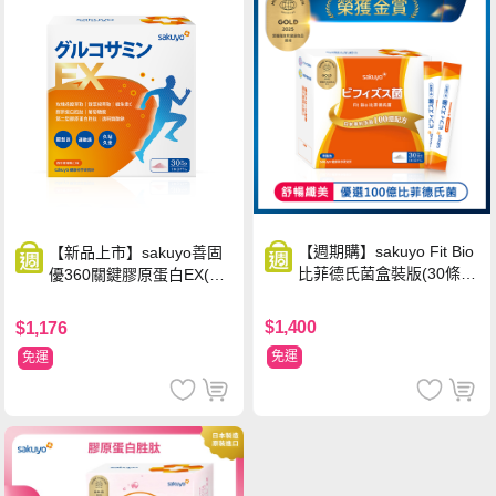
【週期購】sakuyo Fit Bio
【新品上市】sakuyo善固
比菲德氏菌盒裝版(30條/
優360關鍵膠原蛋白EX(30
盒)
包/盒)
$1,400
$1,176
免運
免運