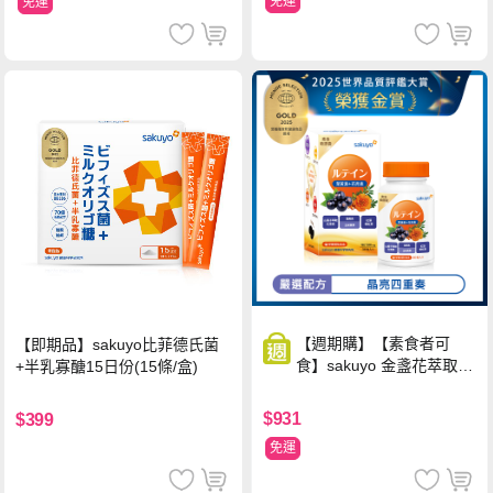
免運
免運
【週期購】【素食者可
【即期品】sakuyo比菲德氏菌
食】sakuyo 金盞花萃取
+半乳寡醣15日份(15條/盒)
(含葉黃素)素食軟膠囊(食
品)(30顆/瓶)
$931
$399
免運