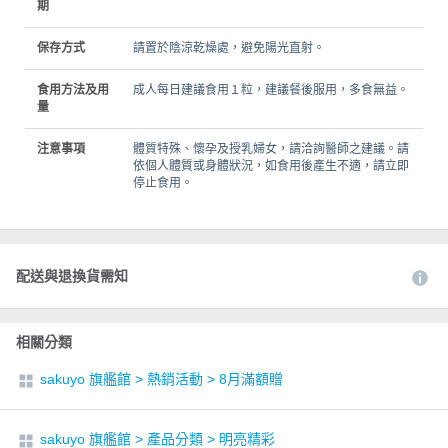
期
保存方式
請置於陰涼乾燥處，避免陽光直射。
食用方法及用
成人每日建議食用１粒，建議餐後服用，多食無益。
量
注意事項
體質特殊、懷孕及授乳婦女，請洽詢醫師之建議。請
依個人體質或身體狀況，如食用後產生不適，請立即
停止食用。
配送與退換貨需知
相關分類
sakuyo 旗艦館
>
熱銷活動
>
8月滿額贈
sakuyo 旗艦館
>
產品分類
>
明亮精彩