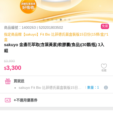
免運
商品編號：1400263 | 520201803502
指定商品贈【sakuyo】Fit Bio 比菲德氏菌盒裝版15日份(15條/盒)*1
盒
sakuyo 金盞花萃取(含葉黃素)軟膠囊(食品)(30顆/瓶) 3入
組
3,990
$
3,300
$
收藏
買就送
sakuyo Fit Bio 比菲德氏菌盒裝版15日份(15條/盒)
數量：1
※不適用優惠券