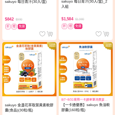
sakuyo 每日青汁(30入/盒)_2
sakuyo 每日青汁(30入/盒)
1
入組
$1,584
$842
$1,980
$990
折
贈
免運
折
贈
免運
8/7~8/31使用一卡通單筆消費金額
滿1999元,於一卡通APP可獲得300
【一卡通優惠】sakuyo 魚油軟
sakuyo 金盞花萃取葉黃素軟膠
元儲值金回饋
膠囊(160粒/瓶)
囊(食品)(30粒/瓶)