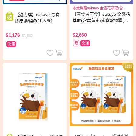
本賣場贈sakuyo 金盞花萃取(含葉
黃素)素食軟膠囊(食品)(30顆/瓶)*1
【素食者可食】sakuyo 金盞花
【週期購】sakuyo 青春
萃取(含葉黃素)素食軟膠囊(食
膠原濃縮飲(10入/箱)
品)(30顆/瓶) 2入組
$2,660
$1,176
$1,680
贈
免運
免運