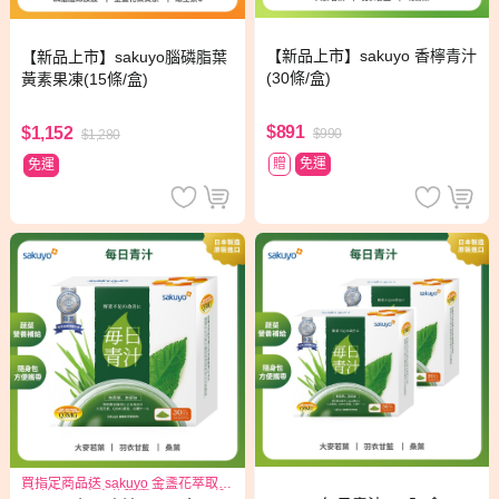
【新品上市】sakuyo 香檸青汁
【新品上市】sakuyo腦磷脂葉
(30條/盒)
黃素果凍(15條/盒)
$891
$1,152
$990
$1,280
贈
免運
免運
買指定商品送 sakuyo 金盞花萃取
(含葉黃素)素食軟膠囊(食品)三日份*