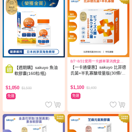
8/7~8/31使用一卡通單筆消費金額
滿1999元,於一卡通APP可獲得300
【一卡通優惠】sakuyo 比菲德
【週期購】sakuyo 魚油
元儲值金回饋
氏菌+半乳寡醣增量版(30條/
軟膠囊(160粒/瓶)
盒)
$1,100
$1,050
$1,400
$1,500
免運
免運