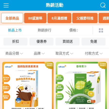
熱銷活動
全部商品
88感謝祭
8月滿額贈
父親節特推
週
新品上市
熱銷排行
價格
折扣
優惠券
買就送
免運
商品分類
品牌
取貨方式
付款方式