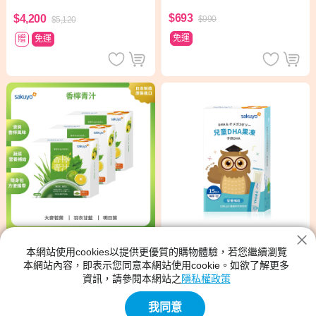
$693
$4,200
$990
$5,120
免運
贈
免運
指定商品贈【sakuyo】Fit Bio 比菲
德氏菌盒裝版15日份(15條/盒)*1盒
本網站使用cookies以提供更優質的購物體驗，若您繼續瀏覽
【週期購】sakuyo魚油D
sakuyo 香檸青汁(30條/盒) 3入
本網站內容，即表示您同意本網站使用cookie。如欲了解更多
HA果凍(15條/盒)
組
資訊，請參閱本網站之
隱私權政策
$896
$2,490
$1,280
$2,970
我同意