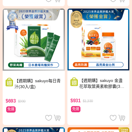
【週期購】sakuyo 金盞
【週期購】sakuyo每日青
花萃取葉黃素軟膠囊(30
汁(30入/盒)
粒/瓶)
$931
$693
$1,330
$990
免運
免運