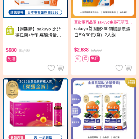
買指定商品贈 sakuyo金盞花萃取
(含葉黃素)素食軟膠囊(食品)三日份
sakuyo善固優360關鍵膠原蛋
【週期購】sakuyo 比菲
白EX(30包/盒)_2入組
德氏菌+半乳寡醣增量版
(30條/盒)
$2,688
$980
$3,360
$1,400
折
贈
免運
免運