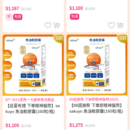
$1,100
$1,197
$1,500
$1,330
免運
贈
免運
88感謝祭 下單即贈神腦幣300元
8/7~8/31使用一卡通單筆消費金額
滿1999元,於一卡通APP可獲得300
【88感謝祭 下單即贈神腦幣】
【這夏有禮 下單贈神腦幣】sa
元儲值金回饋
sakuyo 魚油軟膠囊(160粒/瓶)
kuyo 魚油軟膠囊(160粒/瓶)
$1,275
$1,100
$1,500
$1,500