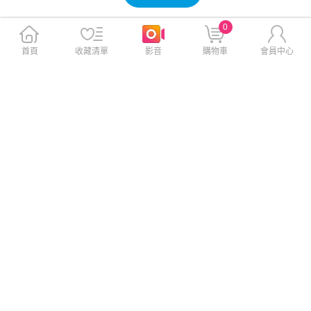
免運
贈
免運
0
首頁
收藏清單
影音
購物車
會員中心
sakuyo魚油DHA果凍(15條/盒)
sakuyo魚油DHA果凍(15條/盒)
2入組
$2,180
$1,152
$2,560
$1,280
免運
贈
免運