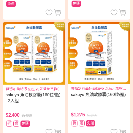
免運
免運
買指定商品送sakuyo 芝麻元氣軟膠
買指定商品送 sakuyo金盞花萃取(含
囊15日份(30粒入)*1
葉黃素)素食軟膠囊(食品)三日份
sakuyo 魚油軟膠囊(160粒/瓶)
sakuyo 魚油軟膠囊(160粒/瓶)
_2入組
$1,275
$2,400
$1,500
$3,000
折
贈
免運
折
贈
免運