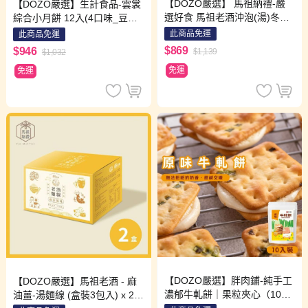
【DOZO嚴選】 馬祖納禮-嚴
【DOZO嚴選】生計食品-雲裳
選好食 馬祖老酒沖泡(湯)冬粉
綜合小月餅 12入(4口味_豆
12包 / 組 (口味: 香菇肉燥x3包
沙、棗泥、松子蓮蓉、蓮蓉蛋
此商品免運
此商品免運
+麻油薑x3包+剝皮辣椒雞x3包
黃，各3入)
$869
$946
$1,139
$1,032
+瑞穗柚香3包)
免運
免運
【DOZO嚴選】胖肉鋪-純手工
【DOZO嚴選】馬祖老酒 - 麻
濃郁牛軋餅｜果粒夾心（10入/
油薑-湯麵線 (盒裝3包入) x 2盒
袋）x2袋組 （口味：原味牛奶