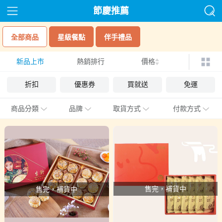
節慶推薦
全部商品
星級餐點
伴手禮品
新品上市
熱銷排行
價格
折扣
優惠券
買就送
免運
商品分類
品牌
取貨方式
付款方式
售完，補貨中
售完，補貨中