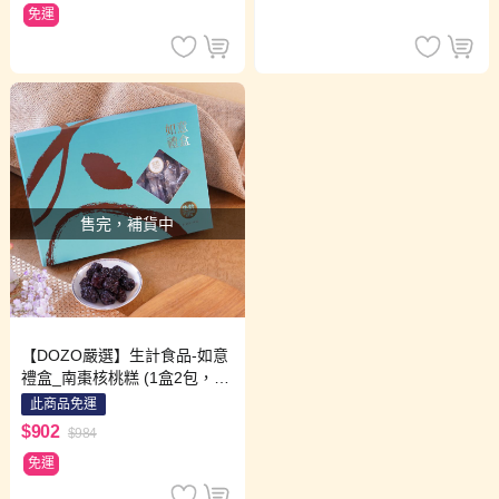
免運
售完，補貨中
【DOZO嚴選】生計食品-如意
禮盒_南棗核桃糕 (1盒2包，30
0g/包)
此商品免運
$902
$984
免運