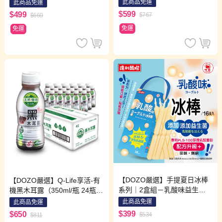
/ 組 (共6包入)
此商品免運
此商品免運
×1袋＋草莓×1袋）
$599
$499
$767
$660
免運
免運
【DOZO嚴選】手提夏日冰棒
【DOZO嚴選】Q-Life享活-有
系列｜2盒組－乳酸味益生菌
機黑木耳露（350ml/瓶 24瓶/
冰棒×1盒＋百香果口味冰棒×1
箱）x1箱
此商品免運
此商品免運
盒（每盒16支）
$399
$650
$534
$811