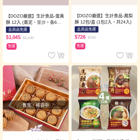
【DOZO嚴選】生計食品-鳳梨
【DOZO嚴選】生計食品-蛋黃
酥 12包/盒 (1包2入，共24入)
酥 12入 (棗泥、豆沙，各6入)
(限配送台北市)
此商品免運
此商品免運
$726
$1,045
$792
$1,140
免運
免運
售完，補貨中