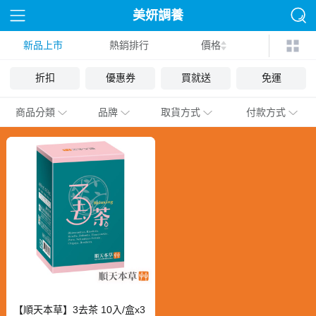
美妍調養
新品上市
熱銷排行
價格
折扣
優惠券
買就送
免運
商品分類
品牌
取貨方式
付款方式
【順天本草】3去茶 10入/盒x3