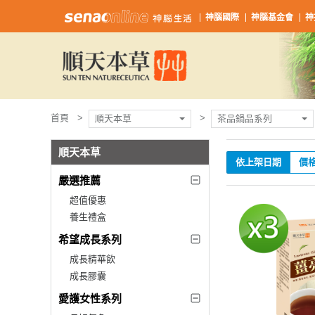
神腦國際
神腦基金會
神
首頁
順天本草
茶品鍋品系列
順天本草
依上架日期
價
嚴選推薦
超值優惠
養生禮盒
希望成長系列
成長精華飲
成長膠囊
愛護女性系列