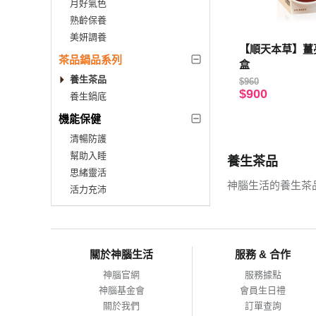
月好氣色
熟齡保養
美妍調養
【順天本草】薑亮
茶品鍋品系列
盒
養生茶品
$960
$900
養生鍋底
機能保健
清暢防護
幫助入睡
養生茶品
思緒靈活
神腦生活的養生茶
活力充沛
關於神腦生活
服務 & 合作
神腦官網
服務據點
神腦基金會
會員生日禮
關於我們
訂單查詢