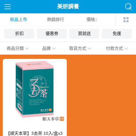
美妍調養
新品上市
熱銷排行
價格
折扣
優惠券
買就送
免運
商品分類
品牌
取貨方式
付款方式
【順天本草】3去茶 10入/盒x3