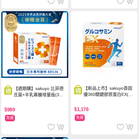
【新品上市】sakuyo善固
【週期購】sakuyo 比菲德
優360關鍵膠原蛋白EX(30
氏菌+半乳寡醣增量版(30
包/盒)
條/盒)
$1,176
$980
免運
免運