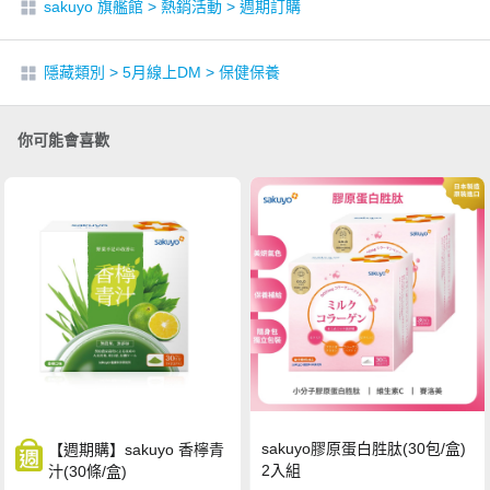
sakuyo 旗艦館
>
熱銷活動
>
週期訂購
隱藏類別
>
5月線上DM
>
保健保養
你可能會喜歡
sakuyo膠原蛋白胜肽(30包/盒)
【週期購】sakuyo 香檸青
2入組
汁(30條/盒)