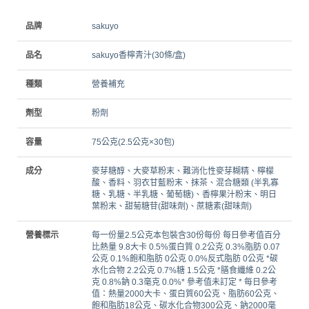
品牌
sakuyo
品名
sakuyo香檸青汁(30條/盒)
種類
營養補充
劑型
粉劑
容量
75公克(2.5公克×30包)
成分
麥芽糖醇、大麥草粉末、難消化性麥芽糊精、檸檬
酸、香料、羽衣甘藍粉末、抹茶、混合糖類 (半乳寡
糖、乳糖、半乳糖、葡萄糖)、香檸果汁粉末、明日
葉粉末、甜菊糖苷(甜味劑)、蔗糖素(甜味劑)
營養標示
每一份量2.5公克本包裝含30份每份 每日參考值百分
比熱量 9.8大卡 0.5%蛋白質 0.2公克 0.3%脂肪 0.07
公克 0.1%飽和脂肪 0公克 0.0%反式脂肪 0公克 *碳
水化合物 2.2公克 0.7%糖 1.5公克 *膳食纖維 0.2公
克 0.8%鈉 0.3毫克 0.0%* 參考值未訂定 * 每日參考
值：熱量2000大卡、蛋白質60公克、脂肪60公克、
飽和脂肪18公克、碳水化合物300公克、鈉2000毫