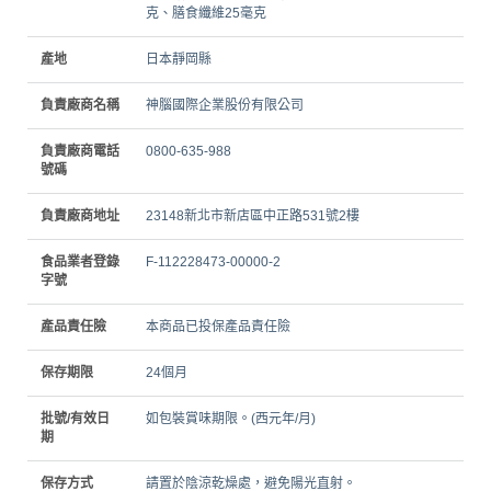
克、膳食纖維25毫克
產地
日本靜岡縣
負責廠商名稱
神腦國際企業股份有限公司
負責廠商電話
0800-635-988
號碼
負責廠商地址
23148新北市新店區中正路531號2樓
食品業者登錄
F-112228473-00000-2
字號
產品責任險
本商品已投保產品責任險
保存期限
24個月
批號/有效日
如包裝賞味期限。(西元年/月)
期
保存方式
請置於陰涼乾燥處，避免陽光直射。