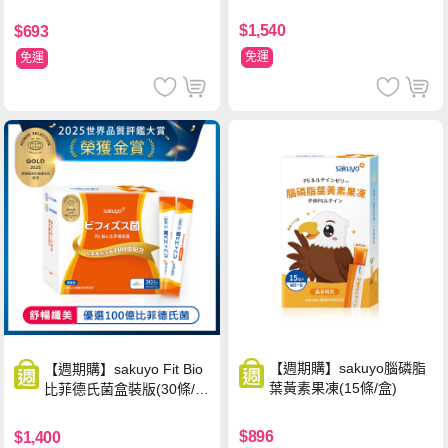
$1,540
$693
免運
免運
【週期購】sakuyo腦磷脂
【週期購】sakuyo Fit Bio
葉黃素果凍(15條/盒)
比菲德氏菌盒裝版(30條/
盒)
$896
$1,400