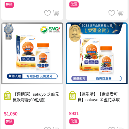
免運
免運
【週期購】【素食者可
【週期購】sakuyo 芝麻元
食】sakuyo 金盞花萃取
氣軟膠囊(60粒/瓶)
(含葉黃素)素食軟膠囊(食
品)(30顆/瓶)
$931
$1,050
免運
免運