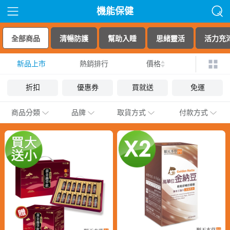
機能保健
全部商品
清暢防護
幫助入睡
思緒靈活
活力充
新品上市
熱銷排行
價格
折扣
優惠券
買就送
免運
商品分類
品牌
取貨方式
付款方式