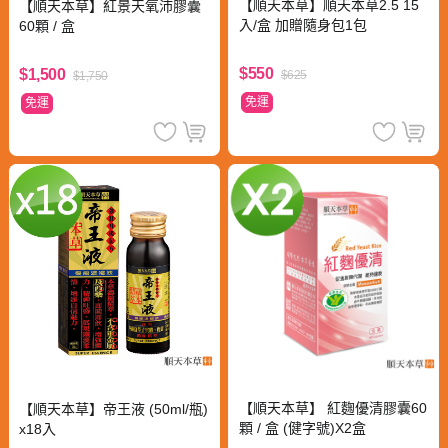
【順天本草】順天本草2.5 15
【順天本草】紅景天氧沛膠囊
入/盒 加贈隨身包1包
60顆 / 盒
$550
$1,500
$625
$1,750
免運
免運
【順天本草】 紅麴優清膠囊60
【順天本草】帝王液 (50ml/瓶)
顆 / 盒 (健字號)X2盒
x18入