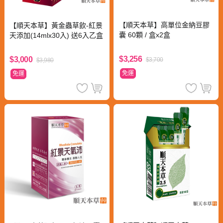
【順天本草】高單位金納豆膠
【順天本草】黃金蟲草飲-紅景
囊 60顆 / 盒x2盒
天添加(14mlx30入) 送6入乙盒
$3,256
$3,000
$3,700
$3,980
免運
免運