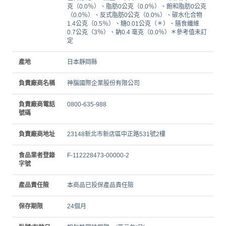
克（0.0％）、脂肪0公克（0.0％）、飽和脂肪0公克
（0.0％）、反式脂肪0公克（0.0%）、碳水化合物
1.4公克（0.5％）、糖0.01公克（＊）、膳食纖維
0.7公克（3％）、鈉0.4 毫克（0.0％）＊參考值未訂
定
產地
日本靜岡縣
負責廠商名稱
神腦國際企業股份有限公司
負責廠商電話
0800-635-988
號碼
負責廠商地址
23148新北市新店區中正路531號2樓
食品業者登錄
F-112228473-00000-2
字號
產品責任險
本商品已投保產品責任險
保存期限
24個月