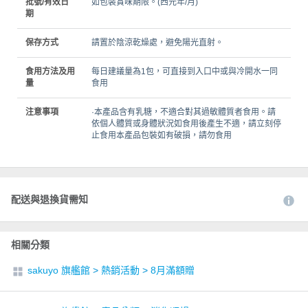
批號/有效日
如包裝賞味期限。(西元年/月)
期
保存方式
請置於陰涼乾燥處，避免陽光直射。
食用方法及用
每日建議量為1包，可直接到入口中或與冷開水一同
量
食用
注意事項
·本產品含有乳糖，不適合對其過敏體質者食用。請
依個人體質或身體狀況如食用後產生不適，請立刻停
止食用本產品包裝如有破損，請勿食用
配送與退換貨需知
相關分類
sakuyo 旗艦館
>
熱銷活動
>
8月滿額贈