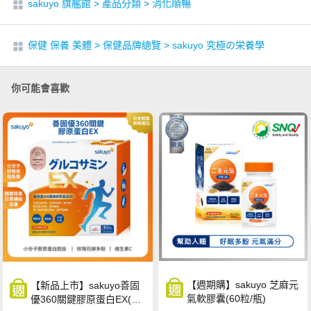
sakuyo 旗艦館
>
產品分類
>
消化順暢
保健 保養 美體
>
保健品牌總覽
>
sakuyo 究極の栄養學
你可能會喜歡
【週期購】sakuyo 芝麻元
【新品上市】sakuyo善固
氣軟膠囊(60粒/瓶)
優360關鍵膠原蛋白EX(30