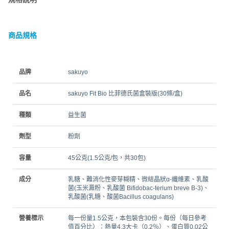
商品規格
品牌
sakuyo
品名
sakuyo Fit Bio 比菲德氏菌盒裝版(30條/盒)
種類
益生菌
劑型
粉劑
容量
45公克(1.5公克/包，共30包)
成分
乳糖、難消化性麥芽糊精、微結晶狀α-纖維素、乳酸
菌(玉米澱粉、乳酸菌 Bifidobac-terium breve B-3)、
乳酸菌(乳糖、酸菌Bacillus coagulans)
營養標示
每一份量1.5公克，本包裝含30份。每份（每日參考
值百分比）：熱量4.3大卡（0.2％）、蛋白質0.02公