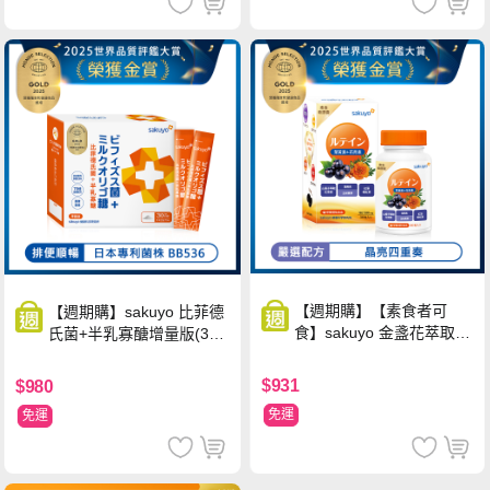
【週期購】【素食者可
【週期購】sakuyo 比菲德
食】sakuyo 金盞花萃取
氏菌+半乳寡醣增量版(30
(含葉黃素)素食軟膠囊(食
條/盒)
品)(30顆/瓶)
$931
$980
免運
免運