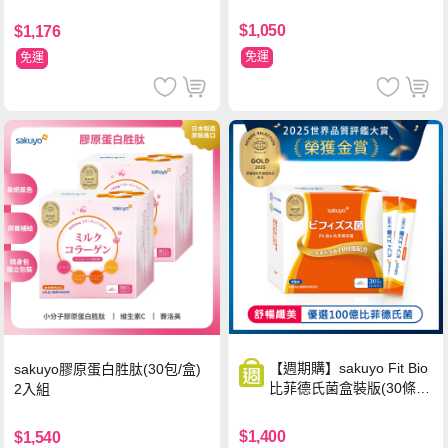
包/盒)
$1,050
$1,176
免運
免運
【週期購】sakuyo Fit Bio
sakuyo膠原蛋白胜肽(30包/盒)
比菲德氏菌盒裝版(30條/
2入組
盒)
$1,400
$1,540